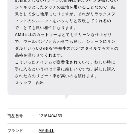
肌着見えしないTシャツの条件は体のラインを拾わない
シャキッとしたタッチの生地を用いることなので、結
果として少し地厚になりますが、それがリラックスフ
ィットのシルエットをハッキリと表現してくれるの
で、とても良い相性になります。
AMBELLのカットソーはとてもクリーンな仕上がり
で、ウールパンツと合わせても良し、ショーツにサン
ダルといういわゆる“半袖半ズボン”スタイルでも大人の
品格を漂わせてくれます。
こういったアイテムが定番化されていて、欲しい時に
手に入るというのは非常に嬉しいですね。試しに購入
された方のリピート率が高いのも頷けます。
スタッフ 西出
商品番号
： 12161404163
ブランド
：
AMBELL