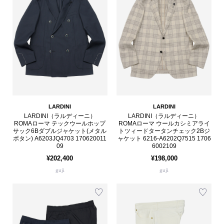
LARDINI
LARDINI
LARDINI（ラルディーニ）
LARDINI（ラルディーニ）
ROMAローマ テックウールホップ
ROMAローマ ウールカシミアライ
サック6Bダブルジャケット(メタル
トツィードタータンチェック2Bジ
ボタン) A6203JQ4703 170620011
ャケット 6216-A6202Q7515 1706
09
6002109
¥202,400
¥198,000
guji
guji