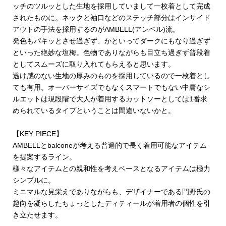
ッチのツルッとした生地を採用していまして一枚着として完成
されたものに。ネックと袖口などのステッチ部分はインサイド
アウトの手法を採用するのがAMBELL(アンベル)流。
発色もパキッとさせ過ぎず、かといってダークにもなり過ぎず
といった絶妙な塩梅。色物でありながらも目立ち過ぎず普段着
としてスムーズに取り入れてもらえると思います。
透け感のない生地の厚みのものを採用しているので一枚着とし
ても有用。オーバーサイズでもなくスマートでもない中庸なシ
ルエットは現段階で大人が着用するカットソーとしては1番求
められているタイプということは間違いないかと。
【KEY PIECE】
AMBELLとbalconeが考える普遍的で長く着用可能なアイテム
を提案するライン。
様々なアイテムとの親和性を考えベースとなるアイテムは極力
シンプルに。
ミニマルな見栄えでありながらも、デザイナーである門野氏の
趣向を凝らしたちょっとしたディティールが着用者の個性を引
き立たせます。