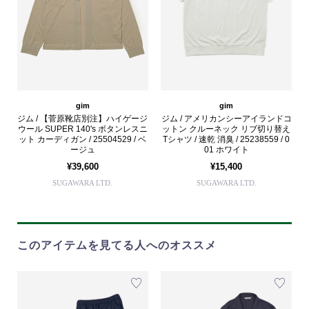
gim
gim
ジム / 【菅原靴店別注】ハイゲージ
ジム / アメリカンシーアイランドコ
ウール SUPER 140's ボタンレスニ
ットン クルーネック リブ切り替え
ット カーディガン / 25504529 / ベ
Tシャツ / 速乾 消臭 / 25238559 / 0
ージュ
01 ホワイト
¥39,600
¥15,400
SUGAWARA LTD.
SUGAWARA LTD.
このアイテムを見てる人へのオススメ