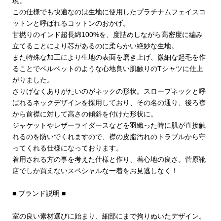
現。
この仕様でも快適なのは生地に使用したプラチナムフェイスコ
ットンと呼ばれるコットンのおかげ。
甘撚りのインド超長綿100%を、度詰めしながら高密度に編み
立てることにより芯があるのに柔らかい絶妙な生地。
また特殊な加工により生地の表面を磨き上げ、微細な起毛を作
ることでベルベットのような心地良い肌触りのTシャツに仕上
がりました。
さりげなくありがたいのがネックの形状。スロープネックと呼
ばれるネックデザインを採用しており、その名の通り、後ろ襟
から前襟に対して高さの傾斜を付けた形状に。
ジャケットやレザーライダースなどを羽織った時に肌が直接触
れるのを防いでくれますので、襟の皮脂汚れのトラブルから守
ってくれる仕様になっております。
着用される方の事を考えた仕様と作り、着心地の良さ。菅原靴
店でしか買えないスペシャルな一着をお見逃しなく！
■ ブランド説明 ■
室の良い素材選びに始まり、細部にまで拘りぬいたデザイン。