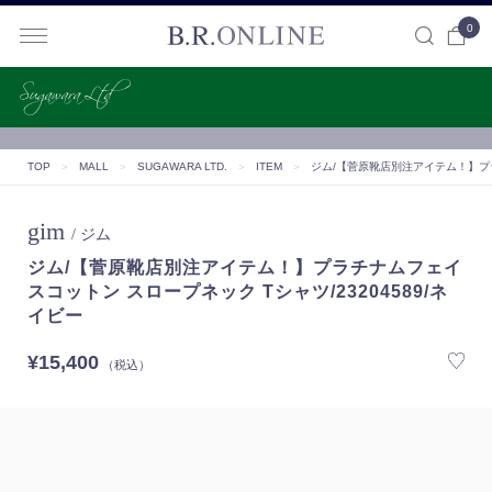
0
B.R.ONLINE
TOP
＞
MALL
＞
SUGAWARA LTD.
＞
ITEM
＞
ジム/【菅原靴店別注アイテム！】プラ
gim
/ ジム
ジム/【菅原靴店別注アイテム！】プラチナムフェイ
スコットン スロープネック Tシャツ/23204589/ネ
イビー
¥15,400
（税込）