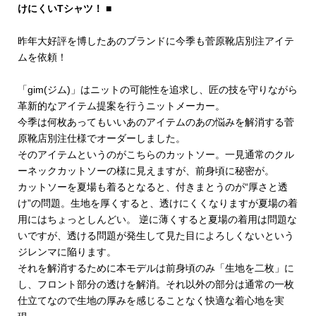
けにくいTシャツ！ ■
昨年大好評を博したあのブランドに今季も菅原靴店別注アイテ
ムを依頼！
「gim(ジム)」はニットの可能性を追求し、匠の技を守りながら
革新的なアイテム提案を行うニットメーカー。
今季は何枚あってもいいあのアイテムのあの悩みを解消する菅
原靴店別注仕様でオーダーしました。
そのアイテムというのがこちらのカットソー。一見通常のクル
ーネックカットソーの様に見えますが、前身頃に秘密が。
カットソーを夏場も着るとなると、付きまとうのが“厚さと透
け”の問題。生地を厚くすると、透けにくくなりますが夏場の着
用にはちょっとしんどい。 逆に薄くすると夏場の着用は問題な
いですが、透ける問題が発生して見た目によろしくないという
ジレンマに陥ります。
それを解消するために本モデルは前身頃のみ「生地を二枚」に
し、フロント部分の透けを解消。それ以外の部分は通常の一枚
仕立てなので生地の厚みを感じることなく快適な着心地を実