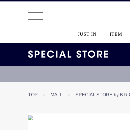
JUST IN
ITEM
TOP
＞
MALL
＞
SPECIAL STORE by B.R