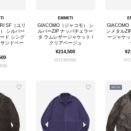
TI
EMMETI
E
RI SF（ユリ
GIACOMO（ジャコモ） シ
GIACOM
） シルバー
ルバーZIP ナッパチェラー
ンメタルZI
エード シング
タ ラムレザージャケット /
ージャケット
/ サンドベー
クリアベージュ
ュ
¥214,500
¥2
500
INTEREPRE
IN
PRE
NEW