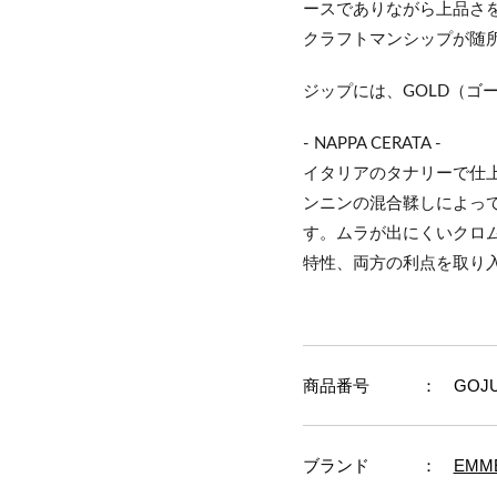
ースでありながら上品さ
クラフトマンシップが随
ジップには、GOLD（ゴ
- NAPPA CERATA -
イタリアのタナリーで仕上
ンニンの混合鞣しによっ
す。ムラが出にくいクロ
特性、両方の利点を取り
商品番号
： GOJUR
ブランド
：
EMME