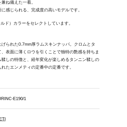
を兼ね備えた一着。
所に感じられる、完成度の高いモデルです。
ールド）カラーをセレクトしています。
げられた0.7mm厚ラムスキンナッパ。クロムとタ
て、表面に薄くロウを引くことで独特の艶感を持ちま
ム鞣しの特徴と、経年変化が楽しめるタンニン鞣しの
入れたエンメティの定番中の定番です。
INC-E190/1
TI