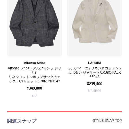
Alfonso Sirica
LARDINI
Alfonso Sirica（アルフォンソ シリ
ラルディーニ / リネン＆コットン 2
カ）
つボタン ジャケット/LKJ8Q PALK
リネンコットンホップサックチェ
66043
ック3Bジャケット 17061203142
¥235,400
¥349,800
B.R.SHOP
guji
関連スナップ
STYLE SNAP TOP