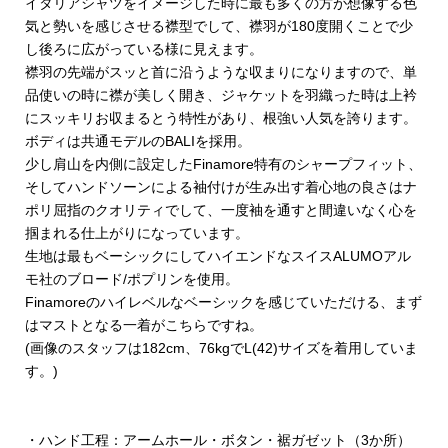
イタリアシャツをイメージした時に最も多くの方が想像する色
気と勢いを感じさせる襟型でして、襟羽が180度開くことで少
し後ろに広がっている様に見えます。
襟羽の先端がスッと首に沿うような収まりになりますので、単
品使いの時に襟が美しく開き、ジャケットを羽織った時は上衿
にスッキリお収まるとう特性があり、根強い人気を誇ります。
ボディは共通モデルのBALIを採用。
少し肩山を内側に設定したFinamore特有のシャープフィット、
そしてハンドソーンによる袖付けが生み出す着心地の良さはナ
ポリ屈指のクオリティでして、一度袖を通すと間違いなく心を
掴まれる仕上がりになっています。
生地は最もベーシックにしてハイエンドなスイスALUMOアル
モ社のブロード/ポプリンを使用。
Finamoreのハイレベルなベーシックを感じていただける、まず
はマストとなる一着がこちらですね。
(画像のスタッフは182cm、76kgでL(42)サイズを着用していま
す。)
・ハンド工程：アームホール・ボタン・裾ガゼット（3か所）