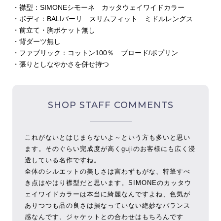
・襟型：SIMONEシモーネ カッタウェイワイドカラー
・ボディ：BALIバーリ スリムフィット ミドルレングス
・前立て・胸ポケット無し
・背ダーツ無し
・ファブリック：コットン100％ ブロード/ポプリン
・張りとしなやかさを併せ持つ
SHOP STAFF COMMENTS
これがないとはじまらないよ～という方も多いと思い
ます。そのぐらい完成度が高くgujiのお客様にも広く浸
透している名作ですね。
全体のシルエットの美しさは言わずもがな、特筆すべ
き点はやはり襟型だと思います。SIMONEのカッタウ
ェイワイドカラーは本当に綺麗なんですよね、色気が
ありつつも品の良さは損なっていない絶妙なバランス
感なんです、ジャケットとの合わせはもちろんです