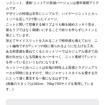
ックニット、通称“ニットT”の長袖バージョンは通年展開アイテ
ムです。
デザインの特徴は非常にシンプルで、ハイゲージニットとカッ
トソーを足して2で割ったイメージ。
ニットと聞いて想像する袖リブよりも幅を細めスッキリ見せ、
裾もリブではなく袋縫いにすることで絞りを作らずにストンと
落としています。
加えてサイドスリットを入れることで軽快感も備えており、ニ
ット編地ですがTシャツの様に着られるように仕上げを工夫。
ある程度歳を重ねてくるとカットソーではカジュアル過ぎて品
格が出せなくなる現象をカバーすべく、ニット素材でTシャツ
を作っているというものになります。
カットソーと比べニットは生地の特性上上質感とラグジュアリ
ーさが同時に出ますので、特にジャケットスタイルを愛する方
にとって凄く重宝する一着になるはずです。
(画像のスタッフは182cm、76kgで50サイズを着用していま
す。)