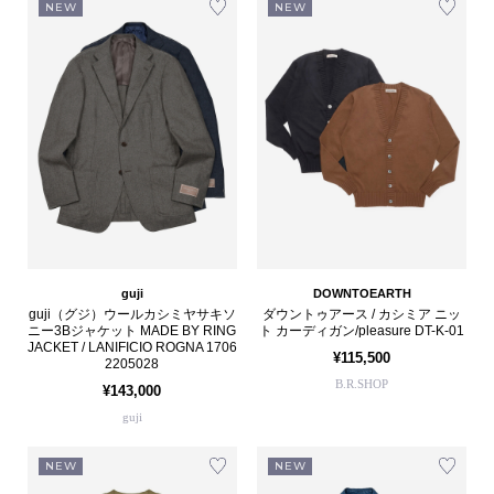
NEW
NEW
guji
DOWNTOEARTH
guji（グジ）ウールカシミヤサキソ
ダウントゥアース / カシミア ニッ
ニー3Bジャケット MADE BY RING
ト カーディガン/pleasure DT-K-01
JACKET / LANIFICIO ROGNA 1706
¥115,500
2205028
B.R.SHOP
¥143,000
guji
NEW
NEW