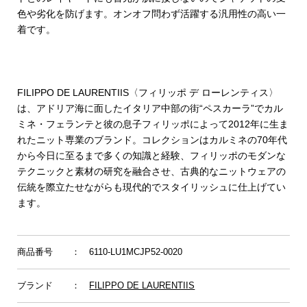
色や劣化を防げます。オンオフ問わず活躍する汎用性の高い一
着です。
FILIPPO DE LAURENTIIS〈フィリッポ デ ローレンティス〉
は、アドリア海に面したイタリア中部の街“ペスカーラ”でカル
ミネ・フェランテと彼の息子フィリッポによって2012年に生ま
れたニット専業のブランド。コレクションはカルミネの70年代
から今日に至るまで多くの知識と経験、フィリッポのモダンな
テクニックと素材の研究を融合させ、古典的なニットウェアの
伝統を際立たせながらも現代的でスタイリッシュに仕上げてい
ます。
商品番号
： 6110-LU1MCJP52-0020
ブランド
：
FILIPPO DE LAURENTIIS