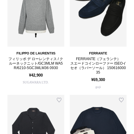
FILIPPO DE LAURENTIIS
FERRANTE
フィリッポ デ ローレンティス / ク
FERRANTE（フェランテ）
ルーネックニット/GC3MLM WA5
スエードコインローファー ISEOイ
R/6210-5GC3MLM36 0930
セオ（ラバーソール） 150616000
35
¥42,900
¥69,300
SUGAWARA LTD.
guji