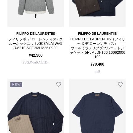
FILIPPO DE LAURENTIIS
FILIPPO DE LAURENTIIS
フィリッポ デ ローレンティス / ク
FILIPPO DE LAURENTIIS（フィリ
ルーネックニット/GC3MLM WA5
ッポ デ ローレンティス）
R/6210-5GC3MLM36 0930
ウールミラノリブダブルニットジ
ャケット 5RJMLDPT66 16062006
¥42,900
109
SUGAWARA LTD.
¥70,400
guji
NEW