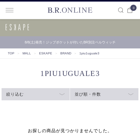
0
B.R.ONLINE
8/8(土)発売！ジップポケットが付いたBR別注ベルウィッチ
TOP
＞
MALL
＞
ESKAPE
＞
BRAND
＞
1piu1uguale3
1PIU1UGUALE3
絞り込む
並び順・件数
お探しの商品が見つかりませんでした。