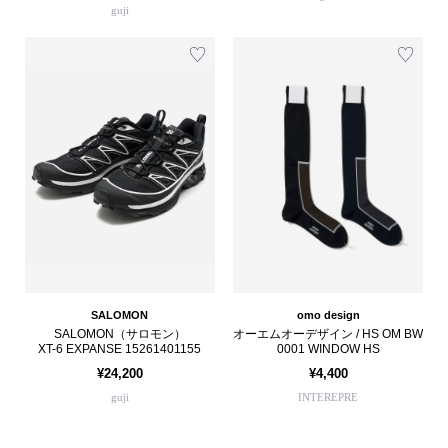
guji
SALOMON
omo design
SALOMON（サロモン）
オーエムオーデザイン / HS OM BW
XT-6 EXPANSE 15261401155
0001 WINDOW HS
¥24,200
¥4,400
guji
INTEREPRE