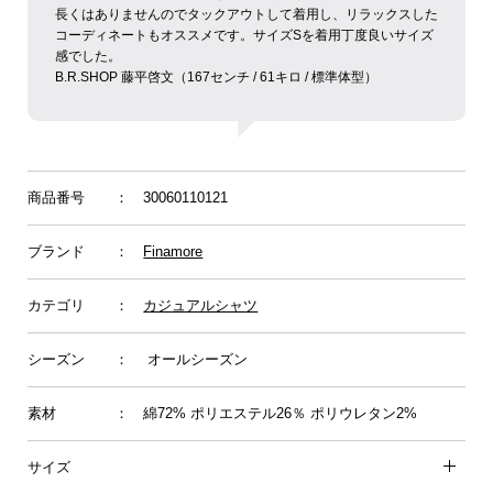
長くはありませんのでタックアウトして着用し、リラックスした
コーディネートもオススメです。サイズSを着用丁度良いサイズ
感でした。
B.R.SHOP 藤平啓文（167センチ / 61キロ / 標準体型）
商品番号
： 30060110121
ブランド
：
Finamore
カテゴリ
：
カジュアルシャツ
シーズン
： オールシーズン
素材
： 綿72% ポリエステル26％ ポリウレタン2%
サイズ