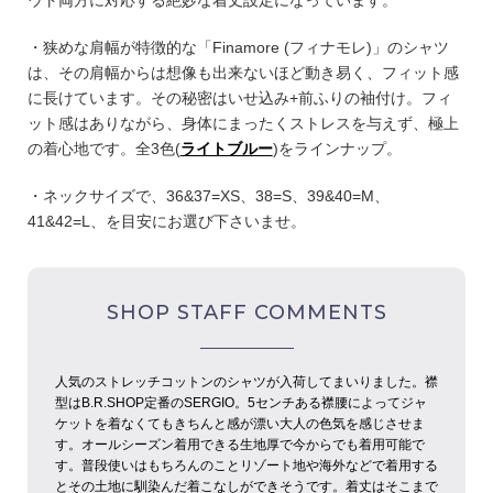
ウト両方に対応する絶妙な着丈設定になっています。
・狭めな肩幅が特徴的な「Finamore (フィナモレ)」のシャツ
は、その肩幅からは想像も出来ないほど動き易く、フィット感
に長けています。その秘密はいせ込み+前ふりの袖付け。フィ
ット感はありながら、身体にまったくストレスを与えず、極上
の着心地です。全3色(
ライトブルー
)をラインナップ。
・ネックサイズで、36&37=XS、38=S、39&40=M、
41&42=L、を目安にお選び下さいませ。
SHOP STAFF COMMENTS
人気のストレッチコットンのシャツが入荷してまいりました。襟
型はB.R.SHOP定番のSERGIO。5センチある襟腰によってジャ
ケットを着なくてもきちんと感が漂い大人の色気を感じさせま
す。オールシーズン着用できる生地厚で今からでも着用可能で
す。普段使いはもちろんのことリゾート地や海外などで着用する
とその土地に馴染んだ着こなしができそうです。着丈はそこまで