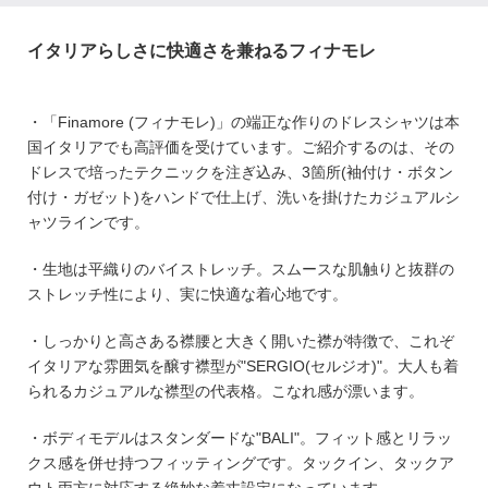
イタリアらしさに快適さを兼ねるフィナモレ
・「Finamore (フィナモレ)」の端正な作りのドレスシャツは本
国イタリアでも高評価を受けています。ご紹介するのは、その
ドレスで培ったテクニックを注ぎ込み、3箇所(袖付け・ボタン
付け・ガゼット)をハンドで仕上げ、洗いを掛けたカジュアルシ
ャツラインです。
・生地は平織りのバイストレッチ。
スムースな肌触りと抜群の
ストレッチ性により、実に快適な着心地です。
・しっかりと高さある襟腰と大きく開いた襟が特徴で、これぞ
イタリアな雰囲気を醸す襟型が"SERGIO(セルジオ)"。大人も着
られるカジュアルな襟型の代表格。こなれ感が漂います。
・ボディモデルはスタンダードな"BALI"。フィット感とリラッ
クス感を併せ持つフィッティングです。タックイン、タックア