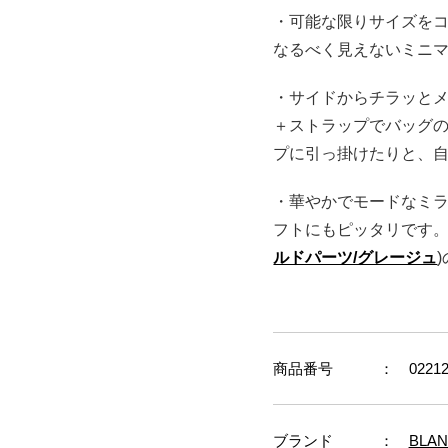
・可能な限りサイズを
なるべく見えないミニ
・サイドからチラッと
＋ストラップでバッグ
プに引っ掛けたりと、
・華やかでモードなミ
フトにもピッタリです。
ルドパーツ/グレージュ
商品番号
： 02212
ブランド
：
BLAN