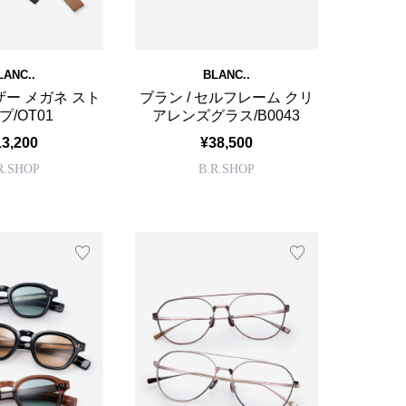
LANC..
BLANC..
レザー メガネ スト
ブラン / セルフレーム クリ
プ/OT01
アレンズグラス/B0043
13,200
¥38,500
R.SHOP
B.R.SHOP