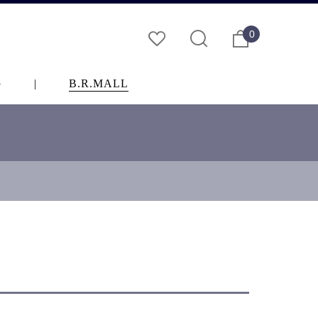
0
G
|
B.R.MALL