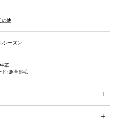
その他
ルシーズン
 牛革
ド: 豚革起毛