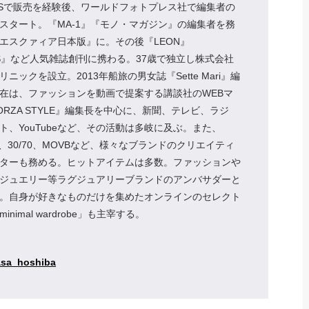
MSで販売を経験後、ワールドフォトプレス社で編集者の
スタート。『MA-1』『モノ・マガジン』の編集者を務
エスクァィア日本版』に。その後『LEON』
NS』など人気雑誌創刊に携わる。37歳で独立し株式会社
ニックを設立。2013年船旅の男女誌『Sette Mari』編
在は、ファッションを動画で提案する講談社のWEBマ
ORZA STYLE』編集長を中心に、新聞、テレビ、ラジ
ト、YouTubeなど、その活動は多岐に及ぶ。また、
B、30/70、MOVBなど、様々なブランドのクリエイティ
ターも務める。ヒットアイテムは多数。ファッションや
ジュエリー等ラグジュアリーブランドのアンバサダーと
。自身が好きなものだけを集めたオンラインのセレクト
nimal wardrobe」も主宰する。
sa_hoshiba