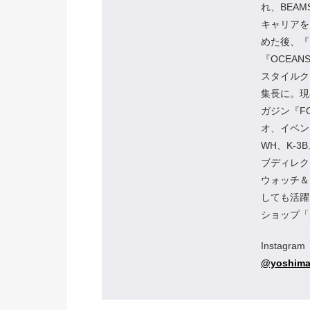
れ、BEA
キャリアを
めた後、『
『OCEA
スタイルクリ
集長に。現
ガジン『F
オ、イベン
WH、K-3
ブディレク
ウォッチ＆
しても活躍
ショップ「mi
Instagram
@yoshima