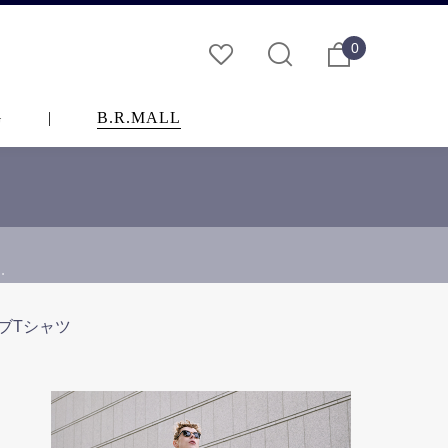
0
G
|
B.R.MALL
…
ブTシャツ