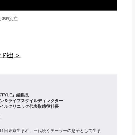
ーチポBR別注
ド社) ＞
 STYLE』編集長
ン＆ライフスタイルディレクター
イルクリニック代表取締役社長
雅
1月11日東京生まれ。三代続くテーラーの息子として生ま