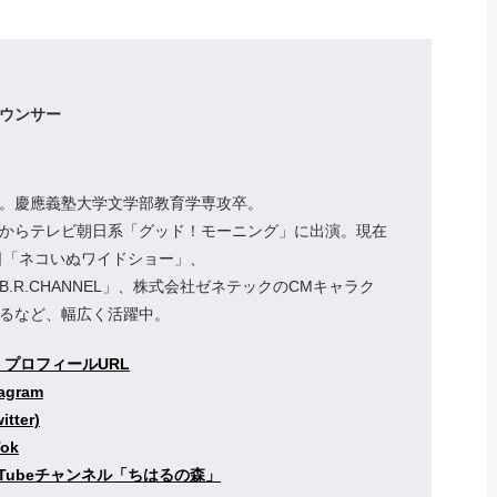
ウンサー
。慶應義塾大学文学部教育学専攻卒。
からテレビ朝日系「グッド！モーニング」に出演。現在
日「ネコいぬワイドショー」、
e「B.R.CHANNEL」、株式会社ゼネテックのCMキャラク
るなど、幅広く活躍中。
・プロフィールURL
agram
tter)
ok
uTubeチャンネル「ちはるの森」