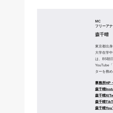
MC
フリーアナ
森千晴
東京都出身
大学在学中
は、BS朝
YouTub
ターを務め
事務所HP
森千晴Inst
森千晴X(Twi
森千晴TikT
森千晴Yo