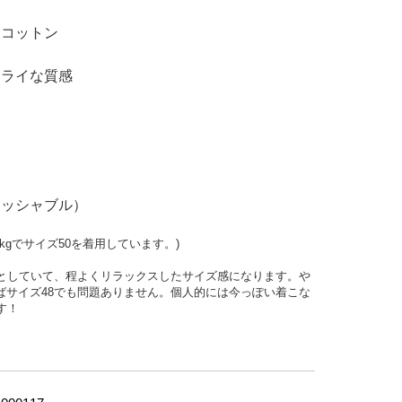
スコットン
ドライな質感
ォッシャブル）
kg
でサイズ
50
を着用しています。
)
りとしていて、程よくリラックスしたサイズ感になります。や
ばサイズ48でも問題ありません。個人的には今っぽい着こな
す！