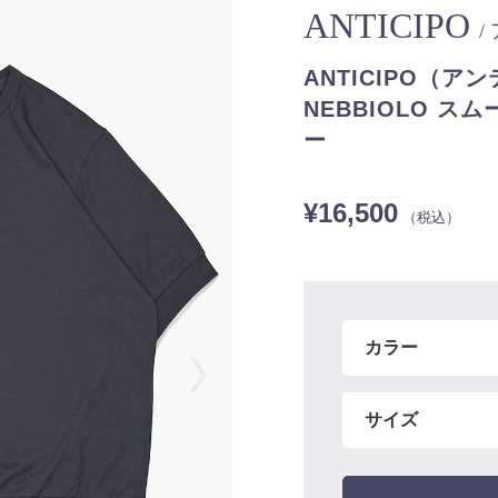
ANTICIPO
/
ANTICIPO（ア
NEBBIOLO 
ー
¥16,500
（税込）