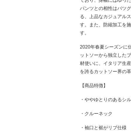
ており、身幅にはゆっ
パンツとの相性はバツ
る、上品なカジュアル
す。また、防縮加工を
す。
2020年春夏シーズンに伝説
ットソーから独立したブラ
材使いに、イタリア生
を誇るカットソー界の
【商品特徴】
・ややゆとりのあるシ
・クルーネック
・袖口と裾がリブ仕様