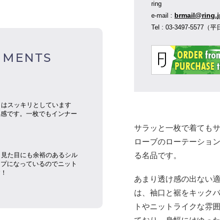
ring
brmail@ring.
e-mail :
Tel : 03-3497-55
MMENTS
トはスッキリとしています
ト感です。一枚でもインナー
サラッと一枚で着てもサ
ローブのローテーショ
る名品です。
り見た目にも余裕のあるシル
イプになっているのでニット
す！
あまり透け感の出ない
は、袖口と裾をキック
トやニットライクな雰