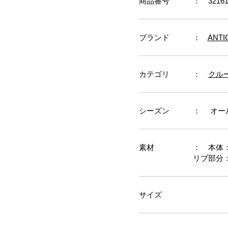
商品番号
： 32161
ブランド
：
ANTI
カテゴリ
：
クルー
シーズン
： オー
素材
： 本体：
リブ部分
サイズ