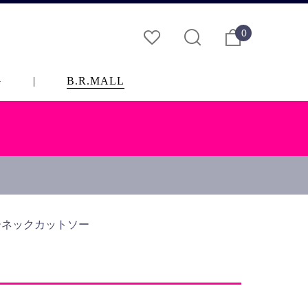
0
G
|
B.R.MALL
ルーネックカットソー