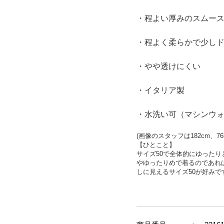
・程よい厚みのスムー
・程よく柔らかで少し
・やや透けにくい
・イタリア製
・水洗い可（マシンウ
(
画像のスタッフは
182cm
、
76
【ひとこと】
サイズ50で全体的にゆった
やゆったりめで着るのであれ
しに見えるサイズ50が好みで