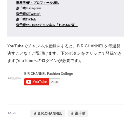
事務所HP・プロフィールURL
森千晴Instagram
森千晴X(Twitter)
森千晴TikTok
森千晴YouTubeチャンネル「ちはるの森」
YouTubeでチャンネル登録をすると、B.R.CHANNELを毎週見
逃すことなくご覧頂けます。下のボタンをクリックで登録でき
ます(YouTubeへのログインが必要です)。
TAGS
＃ B.R.CHANNEL
＃ 森千晴