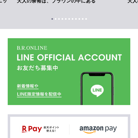
ニッ
大人の余裕は、ブラウンの中にある
大人