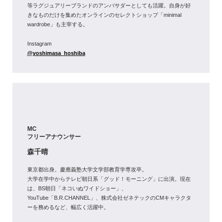
等ラグジュアリーブランドのアンバサダーとしても活躍。自身が好
きなものだけを集めたオンラインのセレクトショップ「minimal
wardrobe」も主宰する。
Instagram
@yoshimasa_hoshiba
MC
フリーアナウンサー
森千晴
東京都出身。慶應義塾大学文学部教育学専攻卒。
大学在学中からテレビ朝日系「グッド！モーニング」に出演。現在
は、BS朝日「ネコいぬワイドショー」、
YouTube「B.R.CHANNEL」、株式会社ゼネテックのCMキャラクタ
ーを務めるなど、幅広く活躍中。