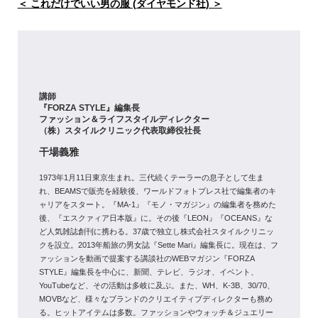
＜ これだけでいい男の服 (ダイヤモンド社) ＞
講師
『FORZA STYLE』編集長
ファッション＆ライフスタイルディレクター
（株）スタイルクリニック代表取締役社長
干場義雅
1973年1月11日東京生まれ。三代続くテーラーの息子として生ま
れ、BEAMSで販売を経験後、ワールドフォトプレス社で編集者のキ
ャリアをスタート。『MA-1』『モノ・マガジン』の編集者を務めた
後、『エスクァィア日本版』に。その後『LEON』『OCEANS』な
ど人気雑誌創刊に携わる。37歳で独立し株式会社スタイルクリニッ
クを設立。2013年船旅の男女誌『Sette Mari』編集長に。現在は、フ
ァッションを動画で提案する講談社のWEBマガジン『FORZA
STYLE』編集長を中心に、新聞、テレビ、ラジオ、イベント、
YouTubeなど、その活動は多岐に及ぶ。また、WH、K-3B、30/70、
MOVBなど、様々なブランドのクリエイティブディレクターも務め
る。ヒットアイテムは多数。ファッションやウォッチ＆ジュエリー