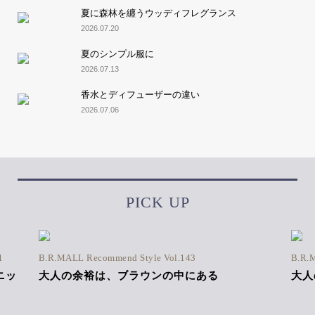
夏に森林を纏うウッディフレグランス
2026.07.20
夏のシンプル服に
2026.07.13
香水とディフューザーの違い
2026.07.06
PICK UP
1
B.R.MALL Recommend Style Vol.143
B.R.
ニッ
大人の余裕は、ブラウンの中にある
大人