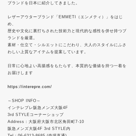
ブランドを日本に紹介してきました。
レザーアウターブランド「EMMETI（エンメティ）」をはじ
め、
歴史や文化に裏打ちされた技術力と現代的な感性を併せ持つブ
ランドを厳選。
素材・仕立て・シルエットにこだわり、大人のスタイルにふさ
わしい上質なアイテムを提案しています。
日常に心地よい高揚感をもたらす、本質的な価値を持つ一着を
お届けします
https://interepre.com/
～SHOP INFO～
インテレプレ阪急メンズ大阪4F
3rd STYLEコーナーショップ
Address：大阪府大阪市北区角田町7-10
阪急メンズ大阪4F 3rd STYLE内
Tel：06-6313-8685 (売場直通)