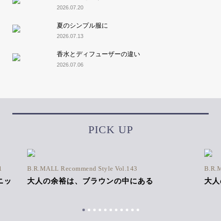
2026.07.20
夏のシンプル服に
2026.07.13
香水とディフューザーの違い
2026.07.06
PICK UP
1
B.R.MALL Recommend Style Vol.143
B.R.
ニッ
大人の余裕は、ブラウンの中にある
大人