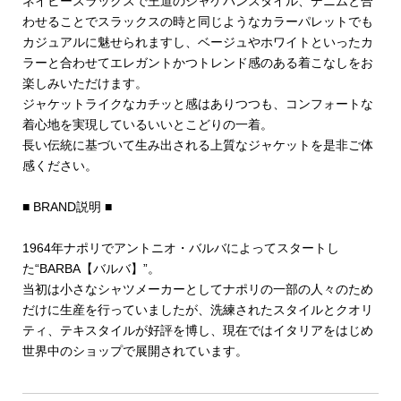
ネイビースラックスで王道のジャケパンスタイル、デニムと合
わせることでスラックスの時と同じようなカラーパレットでも
カジュアルに魅せられますし、ベージュやホワイトといったカ
ラーと合わせてエレガントかつトレンド感のある着こなしをお
楽しみいただけます。
ジャケットライクなカチッと感はありつつも、コンフォートな
着心地を実現しているいいとこどりの一着。
長い伝統に基づいて生み出される上質なジャケットを是非ご体
感ください。
■ BRAND説明 ■
1964年ナポリでアントニオ・バルバによってスタートし
た“BARBA【バルバ】”。
当初は小さなシャツメーカーとしてナポリの一部の人々のため
だけに生産を行っていましたが、洗練されたスタイルとクオリ
ティ、テキスタイルが好評を博し、現在ではイタリアをはじめ
世界中のショップで展開されています。