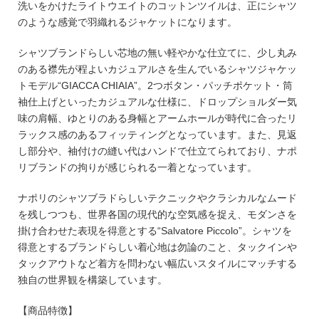
洗いをかけたライトウエイトのコットンツイルは、正にシャツ
のような感覚で羽織れるジャケットになります。
シャツブランドらしい芯地の無い軽やかな仕立てに、少し丸み
のある襟先が程よいカジュアルさを生んでいるシャツジャケッ
トモデル“GIACCA CHIAIA”。2つボタン・パッチポケット・筒
袖仕上げといったカジュアルな仕様に、ドロップショルダー気
味の肩幅、ゆとりのある身幅とアームホールが時代に合ったリ
ラックス感のあるフィッティングとなっています。また、見返
し部分や、袖付けの縫い代はハンドで仕立てられており、ナポ
リブランドの拘りが感じられる一着となっています。
ナポリのシャツブラドらしいテクニックやクラシカルなムード
を残しつつも、世界各国の現代的な空気感を捉え、モダンさを
掛け合わせた表現を得意とする“Salvatore Piccolo”。シャツを
得意とするブランドらしい着心地は勿論のこと、タックインや
タックアウトなど着方を問わない幅広いスタイルにマッチする
独自の世界観を構築しています。
【商品特徴】