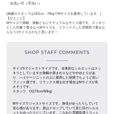
・水洗い可（手洗い）
(
画像のスタッフは
182cm
、
76kg
で
M
サイズを着用しています。
)
【ひとこと】
Mサイズで肩幅・身幅ともにナチュラルなサイズ感です。スッキリ
とした印象で着るならMサイズを、リラックスした雰囲気で着るな
らもう1サイズ上かなと思います！
SHOP STAFF COMMENTS
サイズSでジャストサイズです。全体的なシルエットはスッ
キリとしていますが身幅や肩まわりなどややゆとりがあ
り、ハイゲージニットの上に着用した状態でちょうど良い
フィット感です。リラックス感を出す場合はMサイズが良
さそうです。
スタッフ O(172cm/60kg)
Mサイズでジャストサイズです。身頃がゆったりしていて
安心感があります。肩はドロップしていて見た目のシルエ
ットもゆったりとしています。こなれた雰囲気漂うコット