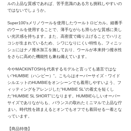
ルの上品な質感であれば、苦手意識のある方も挑戦しやすいの
ではないでしょうか。
Super100'sメリノウールを使用したウールトロピカル。細番手
のウールを使用することで、薄手ながらも滑らかな質感に美し
い光沢感を持ちます。また、高密度で織り上げることでハリと
コシが生まれているため、シワになりにくい特性も。フィニッ
シュにはナノ撥水加工を施しており、ウールが本来持つ撥水性
をさらに高めた機能性も兼ね備えています。
今やMACKINTOSHを代表するモデルと言っても過言ではな
い“HUMBIE（ハンビー）”。こちらはオーバーサイズ・ワイド
シルエットのHUMBIEをオンシーンでも着用しやすいよう、フ
ィッティングをアレンジした“HUMBIE SL”の着丈を短くし
た“HUMBIE SL SHORT”になります。HUMBIEらしいオーバー
サイズでありながらも、バランスの取れたミニマルで上品な佇
まい。時代性を踏まえるとオンでもオフでも着回せる一着とな
っています。
【商品特徴】