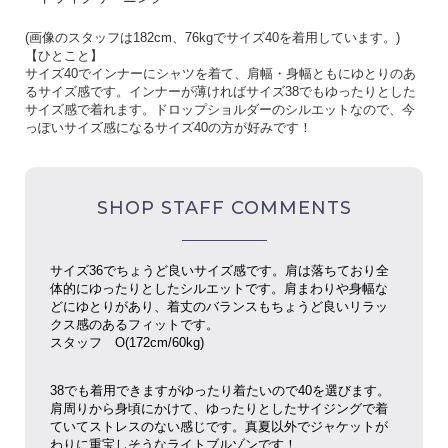
(
画像のスタッフは
182cm
、
76kg
でサイズ
40
を着用しています。
)
【ひとこと】
サイズ40でインナーにシャツを着て、肩幅・身幅ともにゆとりのあ
るサイズ感です。インナーが薄ければサイズ38でもゆったりとした
サイズ感で着れます。ドロップショルダーのシルエットなので、今
っぽいサイズ感になるサイズ40の方が好みです！
SHOP STAFF COMMENTS
サイズ36でちょうど良いサイズ感です。肩は落ちており全
体的にゆったりとしたシルエットです。肩まわりや身幅な
どにゆとりがあり、着丈のバランスもちょうど良いリラッ
クス感のあるフィットです。
スタッフ O(172cm/60kg)
38でも着用できますがゆったり着たいので40を選びます。
肩周りから身頃にかけて、ゆったりとしたサイジングで着
ていてストレスのない感じです。真夏以外でジャケットが
わりに重宝しそうなライトブルゾンです！