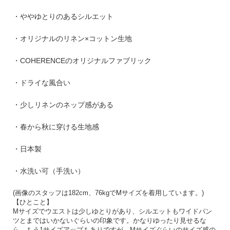
・ややゆとりのあるシルエット
・オリジナルのリネン×コットン生地
・COHERENCEのオリジナルファブリック
・ドライな風合い
・少しリネンのネップ感がある
・春から秋に穿ける生地感
・日本製
・水洗い可（手洗い）
M
(
画像のスタッフは
182cm
、
76kg
で
サイズを着用しています。
)
【ひとこと】
Mサイズでウエストは少しゆとりがあり、シルエットもワイドパン
ツとまではいかないぐらいの印象です。かなりゆったり見せるな
ら、もう1サイズアップもありですが、Mサイズぐらいのサイズ感の