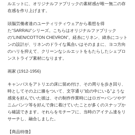
ルエットに、オリジナルファブリックの素材感が唯一無二の存
在感を作り上げます。
頭脳労働者達のユーティリティウェアから着想を得
た“SARRAU”シリーズ。こちらはオリジナルファブリック
の“LINEN/COTTON CHEVRON”。経糸にリネン、緯糸にコット
ンの設計が、リネンのドライな風合いはそのままに、ヨコ方向
のハリを抑えて、クリーンなシルエットをもたらしたシェブロ
ンストライプ素材になります。
画家 (1912-1956)
キャンバスをアトリエの床に留め付け、その周りを歩き回り、
時としてその上に膝をついて、文字通り”絵の中にいる”ような
感覚を好んでいた彼は、その制作作業時にはロガーパンツやデ
ニムパンツ等を好んで身に着けていたことが多くのスナップか
ら確認できます。それらをモチーフに、当時のアイテム達をリ
サーチし、融合しました。
【商品特徴】