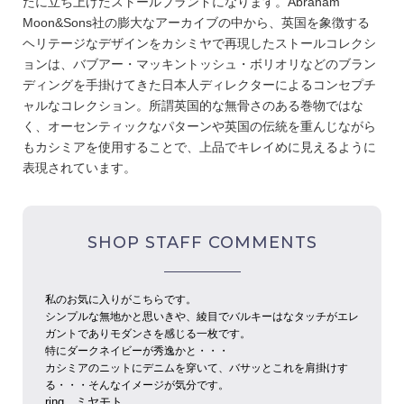
たに立ち上げたストールブランドになります。Abraham
Moon&Sons社の膨大なアーカイブの中から、英国を象徴する
ヘリテージなデザインをカシミヤで再現したストールコレクシ
ョンは、バブアー・マッキントッシュ・ボリオリなどのブラン
ディングを手掛けてきた日本人ディレクターによるコンセプチ
ャルなコレクション。所謂英国的な無骨さのある巻物ではな
く、オーセンティックなパターンや英国の伝統を重んじながら
もカシミアを使用することで、上品でキレイめに見えるように
表現されています。
SHOP STAFF COMMENTS
私のお気に入りがこちらです。
シンプルな無地かと思いきや、綾目でバルキーはなタッチがエレ
ガントでありモダンさを感じる一枚です。
特にダークネイビーが秀逸かと・・・
カシミアのニットにデニムを穿いて、バサッとこれを肩掛けす
る・・・そんなイメージが気分です。
ring
ミヤモト