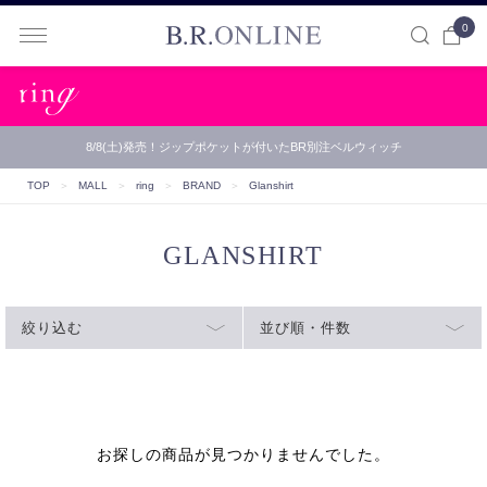
0
B.R.ONLINE
8/8(土)発売！ジップポケットが付いたBR別注ベルウィッチ
TOP
＞
MALL
＞
ring
＞
BRAND
＞
Glanshirt
GLANSHIRT
絞り込む
並び順・件数
お探しの商品が見つかりませんでした。