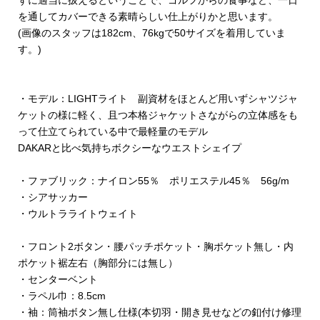
ずに適当に扱えるということで、ゴルフからの食事など、一日
を通してカバーできる素晴らしい仕上がりかと思います。
(画像のスタッフは182cm、76kgで50サイズを着用していま
す。)
・モデル：LIGHTライト 副資材をほとんど用いずシャツジャ
ケットの様に軽く、且つ本格ジャケットさながらの立体感をも
って仕立てられている中で最軽量のモデル
DAKARと比べ気持ちボクシーなウエストシェイプ
・ファブリック：ナイロン55％ ポリエステル45％ 56g/m
・シアサッカー
・ウルトラライトウェイト
・フロント2ボタン・腰パッチポケット・胸ポケット無し・内
ポケット裾左右（胸部分には無し）
・センターベント
・ラペル巾：8.5cm
・袖：筒袖ボタン無し仕様(本切羽・開き見せなどの釦付け修理