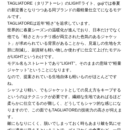
TAGLIATORE（タリアトーレ）のLIGHTライト、gujiでは春夏
の新定番となりつつある同ブランドの最軽量仕立てになるモデ
ルです。
TAGLIATOREは近年“軽さ”を追求しています。
世界的に春夏シーズンの温暖化が進んでおり、日本だけでなく
他でも「軽さとカッチリ感が両立された色気のあるジャケッ
ト」が求められている背景があることから、見返しの生地を大
胆に削減し、副資材も軽い物しか使わずに仕立て上げたモデル
がLIGHTというわけです。
モデル名もストレートであり“LIGHT”。そのままの意味で“軽量
ジャケット”ということになります。
なので、提案されている生地自体も軽いものがほとんどです
ね。
シャツより軽い、でもジャケットとしての見え方をキープする
というのはテクニックが必要です。繊細な生地であればるほど
柔らかに仕立てるのが難しく、どうしてもシャツ的な感じにな
りますので、この面でもTAGLIATOREの技術力の高さが伺えま
す。
皴にもなりにくく、脱いでしまっておく時もあまり皴を気にせ