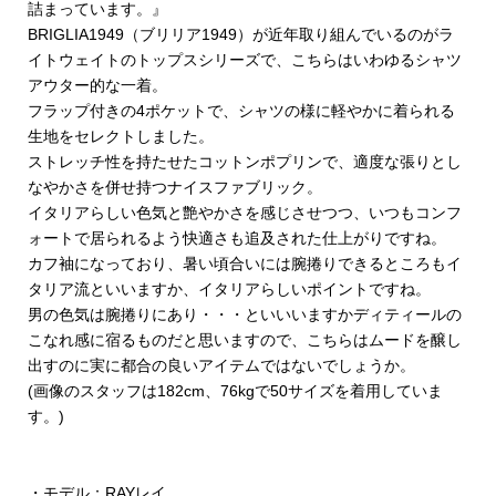
詰まっています。』
BRIGLIA1949（ブリリア1949）が近年取り組んでいるのがラ
イトウェイトのトップスシリーズで、こちらはいわゆるシャツ
アウター的な一着。
フラップ付きの4ポケットで、シャツの様に軽やかに着られる
生地をセレクトしました。
ストレッチ性を持たせたコットンポプリンで、適度な張りとし
なやかさを併せ持つナイスファブリック。
イタリアらしい色気と艶やかさを感じさせつつ、いつもコンフ
ォートで居られるよう快適さも追及された仕上がりですね。
カフ袖になっており、暑い頃合いには腕捲りできるところもイ
タリア流といいますか、イタリアらしいポイントですね。
男の色気は腕捲りにあり・・・といいいますかディティールの
こなれ感に宿るものだと思いますので、こちらはムードを醸し
出すのに実に都合の良いアイテムではないでしょうか。
(画像のスタッフは182cm、76kgで50サイズを着用していま
す。)
・モデル：RAYレイ