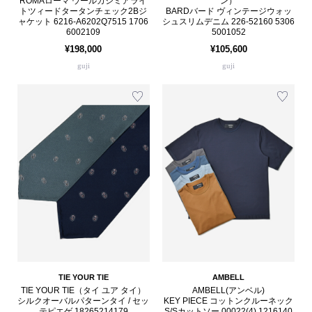
ROMAローマ ウールカシミアライ
ン）
トツィードタータンチェック2Bジ
BARDバード ヴィンテージウォッ
ャケット 6216-A6202Q7515 1706
シュスリムデニム 226-52160 5306
6002109
5001052
¥198,000
¥105,600
guji
guji
TIE YOUR TIE
AMBELL
TIE YOUR TIE（タイ ユア タイ）
AMBELL(アンベル)
シルクオーバルパターンタイ / セッ
KEY PIECE コットンクルーネック
テピエゲ 18265214179
S/Sカットソー 00022(4) 1216140