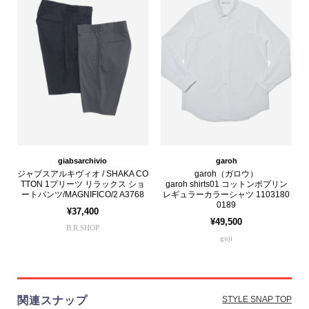
giabsarchivio
garoh
ジャブスアルキヴィオ / SHAKA CO
garoh（ガロウ）
TTON 1プリーツ リラックス ショ
garoh shirts01 コットンポプリン
ートパンツ/MAGNIFICO/2 A3768
レギュラーカラーシャツ 1103180
0189
¥37,400
¥49,500
B.R.SHOP
guji
関連スナップ
STYLE SNAP TOP