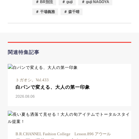
＃ BR別注
＃ guji
＃ guji NAGOYA
＃ 干場義雅
＃ 森千晴
関連特集記事
トガオシ。Vol.433
白パンで変える、大人の第一印象
2026.08.06
B.R.CHANNEL Fashion College Lesson.896 アウール