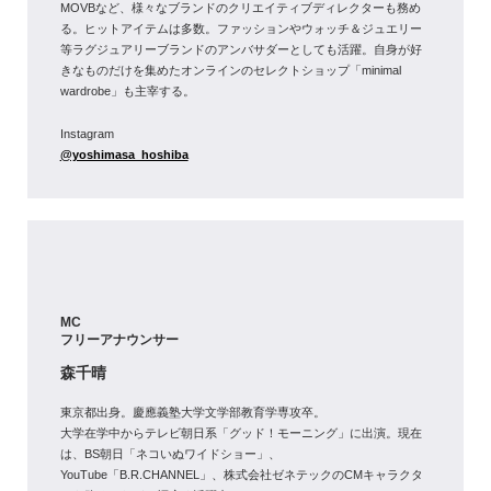
MOVBなど、様々なブランドのクリエイティブディレクターも務め
る。ヒットアイテムは多数。ファッションやウォッチ＆ジュエリー
等ラグジュアリーブランドのアンバサダーとしても活躍。自身が好
きなものだけを集めたオンラインのセレクトショップ「minimal
wardrobe」も主宰する。
Instagram
@yoshimasa_hoshiba
MC
フリーアナウンサー
森千晴
東京都出身。慶應義塾大学文学部教育学専攻卒。
大学在学中からテレビ朝日系「グッド！モーニング」に出演。現在
は、BS朝日「ネコいぬワイドショー」、
YouTube「B.R.CHANNEL」、株式会社ゼネテックのCMキャラクタ