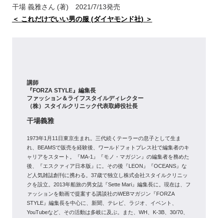
干場 義雅さん (著) 2021/7/13発売
＜ これだけでいい男の服 (ダイヤモンド社) ＞
講師
『FORZA STYLE』編集長
ファッション＆ライフスタイルディレクター
（株）スタイルクリニック代表取締役社長
干場義雅
1973年1月11日東京生まれ。三代続くテーラーの息子として生ま
れ、BEAMSで販売を経験後、ワールドフォトプレス社で編集者のキ
ャリアをスタート。『MA-1』『モノ・マガジン』の編集者を務めた
後、『エスクァィア日本版』に。その後『LEON』『OCEANS』な
ど人気雑誌創刊に携わる。37歳で独立し株式会社スタイルクリニッ
クを設立。2013年船旅の男女誌『Sette Mari』編集長に。現在は、フ
ァッションを動画で提案する講談社のWEBマガジン『FORZA
STYLE』編集長を中心に、新聞、テレビ、ラジオ、イベント、
YouTubeなど、その活動は多岐に及ぶ。また、WH、K-3B、30/70、