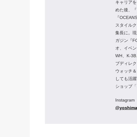
キャリアを
めた後、『
『OCEA
スタイルクリ
集長に。現
ガジン『F
オ、イベン
WH、K-3
ブディレク
ウォッチ＆
しても活躍
ショップ「mi
Instagram
@yoshima