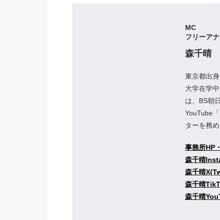
MC
フリーアナ
森千晴
東京都出身
大学在学中
は、BS朝
YouTub
ターを務め
事務所HP
森千晴Inst
森千晴X(Twi
森千晴TikT
森千晴Yo