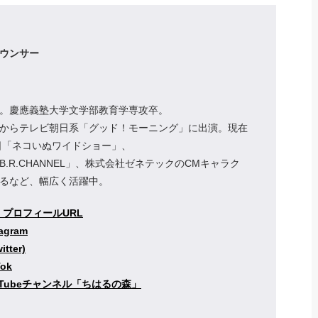
ウンサー
。慶應義塾大学文学部教育学専攻卒。
からテレビ朝日系「グッド！モーニング」に出演。現在
日「ネコいぬワイドショー」、
e「B.R.CHANNEL」、株式会社ゼネテックのCMキャラク
るなど、幅広く活躍中。
・プロフィールURL
agram
tter)
ok
uTubeチャンネル「ちはるの森」