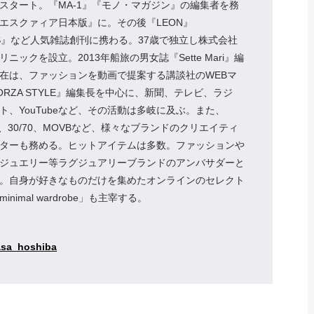
スタート。『MA-1』『モノ・マガジン』の編集者を務
エスクァィア日本版』に。その後『LEON』
NS』など人気雑誌創刊に携わる。37歳で独立し株式会社
ニックを設立。2013年船旅の男女誌『Sette Mari』編
在は、ファッションを動画で提案する講談社のWEBマ
ORZA STYLE』編集長を中心に、新聞、テレビ、ラジ
ト、YouTubeなど、その活動は多岐に及ぶ。また、
B、30/70、MOVBなど、様々なブランドのクリエイティ
ターも務める。ヒットアイテムは多数。ファッションや
ジュエリー等ラグジュアリーブランドのアンバサダーと
。自身が好きなものだけを集めたオンラインのセレクト
nimal wardrobe」も主宰する。
sa_hoshiba