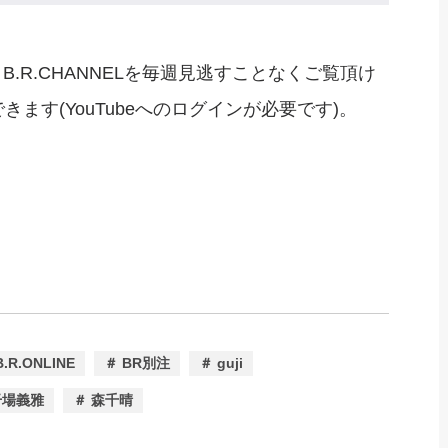
B.R.CHANNELを毎週見逃すことなくご覧頂け
ます(YouTubeへのログインが必要です)。
B.R.ONLINE
＃ BR別注
＃ guji
干場義雅
＃ 森千晴