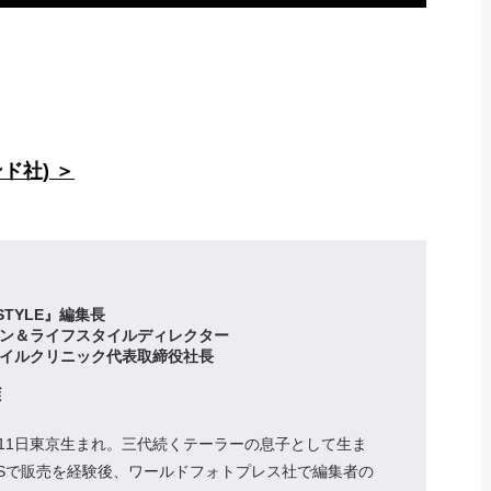
ド社) ＞
 STYLE』編集長
ン＆ライフスタイルディレクター
イルクリニック代表取締役社長
雅
1月11日東京生まれ。三代続くテーラーの息子として生ま
MSで販売を経験後、ワールドフォトプレス社で編集者の