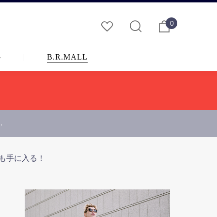
0
G
|
B.R.MALL
…
注も手に入る！