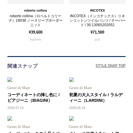
roberto collina
INCOTEX
roberto collina（ロベルトコリー
INCOTEX（インコテックス）リネ
ナ）18038 ノースリーブボーダー
ンコットンツイルパンツ / テーパー
ニット
ド / 30 13065202052
¥39,600
¥71,500
biglietta
guji
関連スナップ
STYLE SNAP TOP
Gente di Mare
Gente di Mare
コーディネートの挿し色に /
初夏の大人スタイル / ラルデ
ビアジーニ（BIAGINI）
ィーニ（LARDINI）
2026.07.14
2026.05.19
Gente di Mare
Gente di Mare