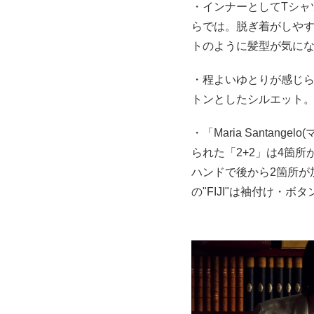
・インナーとしてTシャ
らでは。脱ぎ着がしや
トのように髪型が気に
・程よいゆとりが感じ
トンとしたシルエット
・「Maria Santan
られた「2+2」は4箇
ハンドで後から2箇所が
の"FIJI"は袖付け・