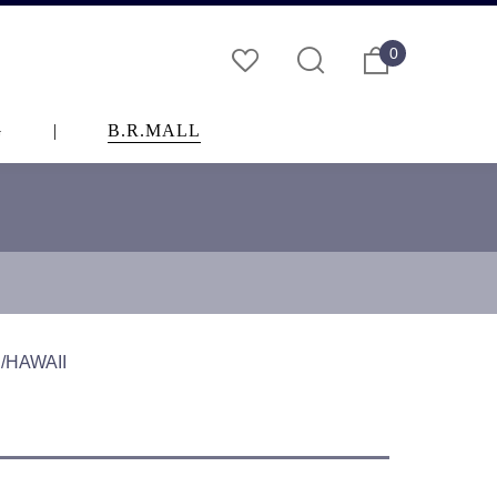
0
G
|
B.R.MALL
AWAII