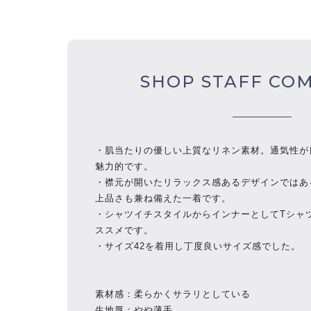
SHOP STAFF CO
・肌当たりの優しい上質なリネン素材。
通気性が
魅力的です。
・襟元が開いたリラックス感あるデザインではあ
上品さも兼ね備えた一着です。
・
シャツイチスタイルからインナーとしてTシャ
ススメです。
・サイズ42を着用し丁度良いサイズ感でした。
素材感：柔らかくサラリとしている
生地厚：やや薄手