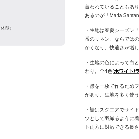
言われていることもあ
あるのが「Maria San
標準体型）
・生地は春夏シーズン
「
番のリネン。ならでは
かくなり、快適さが増
・生地の色によって白と
わり。全4色(
ホワイト/
・襟を一枚で作るため
があり、生地を多く使
・裾はスクエアでサイ
ツとして羽織るように着
ト両方に対応できる長