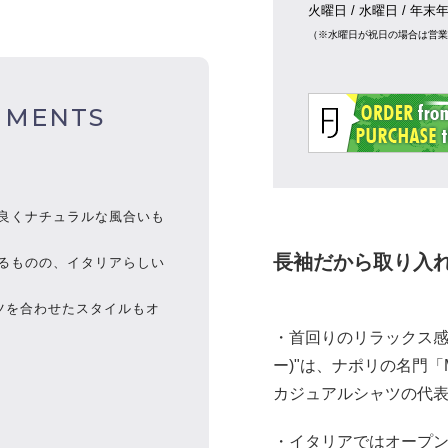
火曜日 / 水曜日 / 年末
（※水曜日が祝日の場合は営
MMENTS
良くナチュラルな風合いも
長袖だから取り入
るものの、
イタリアらしい
ツを合わせたスタイ
ルもオ
・首回りのリラックス感を
ー)"は、ナポリの名門「Ma
カジュアルシャツの代
・イタリアではオープン