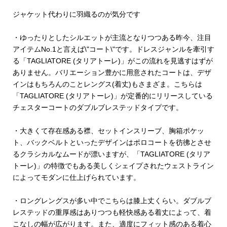
ジャケット代わりに羽織るのが気分です
・ゆったりとしたシルエットが主流となりつつある昨今、注目
アイテムNo.1と言えば\"コート\"です。ドレスジャンルを牽引す
る「TAGLIATORE (タリアトーレ)」がこの流れを見逃すはずが
ありません。バリエーション豊かに用意されたコートは、デザ
インはもちろんのことレングス(着丈)もさまざま。こちらは
「TAGLIATORE (タリアトーレ)」が定番的にリリースしている
チェスターコートのダブルブレステッドタイプです。
・大きくて存在感ある襟、セットインスリーブ、胸箱ポケッ
ト、バックベルトといったデザインはポロコートを彷彿とさせ
るクラシカルなムードが漂いますが、「TAGLIATORE (タリア
トーレ)」の特徴でもある美しくシェイプされたウェストライン
によってモダンに仕上げられています。
・ロングレングスが多い中でこちらは膝上丈くらい。ダブルブ
レステッドの重厚感はありつつも軽快感ある着丈によって、着
こなしの幅が広がります。また、適度にフィット感のある着心