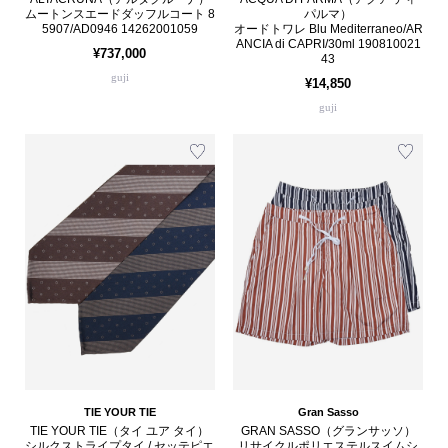
ムートンスエードダッフルコート 8
パルマ）
5907/AD0946 14262001059
オードトワレ Blu Mediterraneo/AR
ANCIA di CAPRI/30ml 190810021
¥737,000
43
guji
¥14,850
guji
TIE YOUR TIE
Gran Sasso
TIE YOUR TIE（タイ ユア タイ）
GRAN SASSO（グランサッソ）
シルクストライプタイ / セッテピエ
リサイクルポリエステルスイムシ