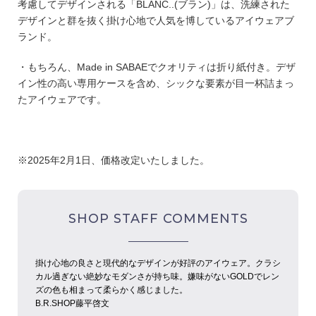
考慮してデザインされる「BLANC..(ブラン)」は、洗練された
デザインと群を抜く掛け心地で人気を博しているアイウェアブ
ランド。
・もちろん、Made in SABAEでクオリティは折り紙付き。デザ
イン性の高い専用ケースを含め、シックな要素が目一杯詰まっ
たアイウェアです。
※2025年2月1日、価格改定いたしました。
SHOP STAFF COMMENTS
掛け心地の良さと現代的なデザインが好評のアイウェア。クラシ
カル過ぎない絶妙なモダンさが持ち味。嫌味がないGOLDでレン
ズの色も相まって柔らかく感じました。
B.R.SHOP藤平啓文