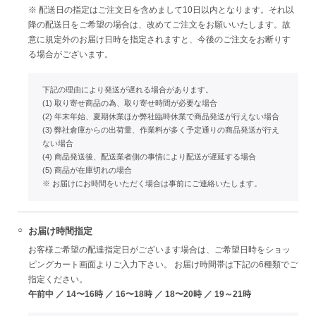
※ 配送日の指定はご注文日を含めまして10日以内となります。それ以
降の配送日をご希望の場合は、改めてご注文をお願いいたします。故
意に規定外のお届け日時を指定されますと、今後のご注文をお断りす
る場合がございます。
下記の理由により発送が遅れる場合があります。
(1) 取り寄せ商品の為、取り寄せ時間が必要な場合
(2) 年末年始、夏期休業ほか弊社臨時休業で商品発送が行えない場合
(3) 弊社倉庫からの出荷量、作業料が多く予定通りの商品発送が行え
ない場合
(4) 商品発送後、配送業者側の事情により配送が遅延する場合
(5) 商品が在庫切れの場合
※ お届けにお時間をいただく場合は事前にご連絡いたします。
○
お届け時間指定
お客様ご希望の配達指定日がございます場合は、ご希望日時をショッ
ピングカート画面よりご入力下さい。 お届け時間帯は下記の6種類でご
指定ください。
午前中 ／ 14〜16時 ／ 16〜18時 ／ 18〜20時 ／ 19～21時