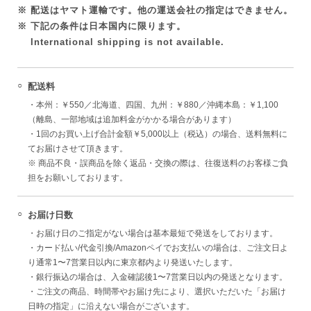
※ 配送はヤマト運輸です。他の運送会社の指定はできません。
※ 下記の条件は日本国内に限ります。
International shipping is not available.
○
配送料
・本州：￥550／北海道、四国、九州：￥880／沖縄本島：￥1,100
（離島、一部地域は追加料金がかかる場合があります）
・1回のお買い上げ合計金額￥5,000以上（税込）の場合、送料無料に
てお届けさせて頂きます。
※ 商品不良・誤商品を除く返品・交換の際は、往復送料のお客様ご負
担をお願いしております。
○
お届け日数
・お届け日のご指定がない場合は基本最短で発送をしております。
・カード払い/代金引換/Amazonペイ
でお支払いの場合は、ご注文日よ
り通常1〜7営業日以内に東京都内より発送いたします。
・銀行振込の場合は、入金確認後1〜7営業日以内の発送となります。
・ご注文の商品、時間帯やお届け先により、選択いただいた「お届け
日時の指定」に沿えない場合がございます。