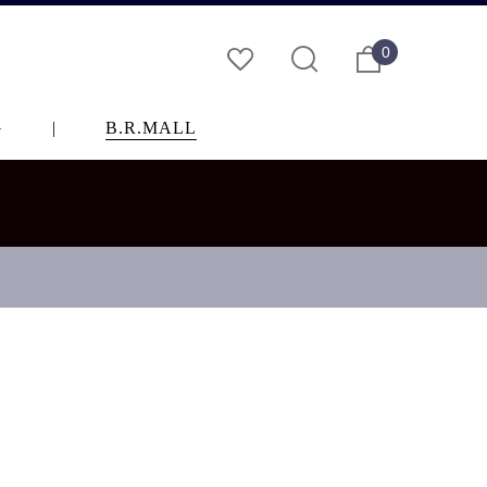
0
G
|
B.R.MALL