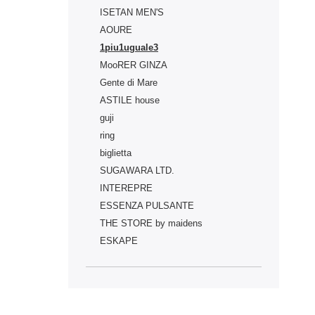
ISETAN MEN'S
AOURE
1piu1uguale3
MooRER GINZA
Gente di Mare
ASTILE house
guji
ring
biglietta
SUGAWARA LTD.
INTEREPRE
ESSENZA PULSANTE
THE STORE by maidens
ESKAPE