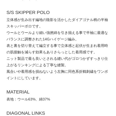
S/S SKIPPER POLO
立体感が生み出す編地の陰影を活かしたダイアゴナル柄の半袖
スキッパーポロです。
ウールとウールより細い強撚綿を引き揃える事で半袖に最適な
バランスに調整された14Gハイゲージ編み。
表と裏を切り替えて編立する事で立体感と起伏が生まれ着用時
の肌接触を減らす効果もありさらっとした着用感です。
ニット製品で最も良いとされる縫い代がゴロつかずすっきり仕
上がるリンキングによる丁寧な縫製。
風合いや着用感を損ねないよう左胸に同色系折鶴刺繍をワンポ
イントにしています。
MATERIAL
表地：ウール63%、綿37%
DIAGONAL LINKS