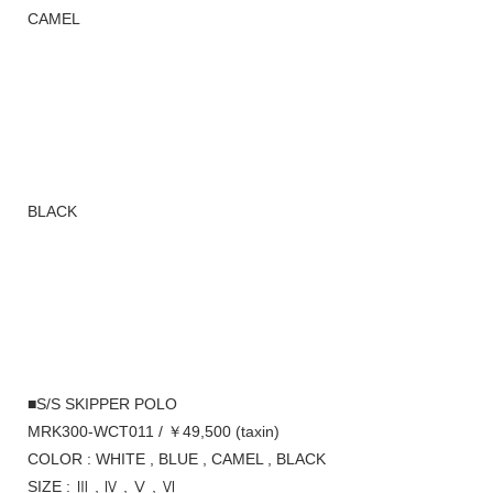
CAMEL
BLACK
■S/S SKIPPER POLO
MRK300-WCT011 / ￥49,500 (taxin)
COLOR : WHITE , BLUE , CAMEL , BLACK
SIZE : Ⅲ , Ⅳ , Ⅴ , Ⅵ