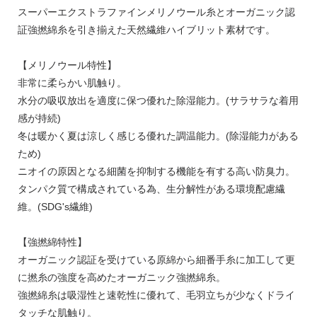
スーパーエクストラファインメリノウール糸とオーガニック認
証強撚綿糸を引き揃えた天然繊維ハイブリット素材です。
【メリノウール特性】
非常に柔らかい肌触り。
水分の吸収放出を適度に保つ優れた除湿能力。(サラサラな着用
感が持続)
冬は暖かく夏は涼しく感じる優れた調温能力。(除湿能力がある
ため)
ニオイの原因となる細菌を抑制する機能を有する高い防臭力。
タンパク質で構成されている為、生分解性がある環境配慮繊
維。(SDG's繊維)
【強撚綿特性】
オーガニック認証を受けている原綿から細番手糸に加工して更
に撚糸の強度を高めたオーガニック強撚綿糸。
強撚綿糸は吸湿性と速乾性に優れて、毛羽立ちが少なくドライ
タッチな肌触り。