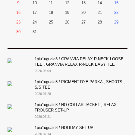
9
10
11
12
13
14
15
16
17
18
19
20
21
22
23
24
25
26
27
28
29
30
31
1piu1uguale3 / GRANVIA RELAX R-NECK LOOSE
TEE , GRANVIA RELAX R-NECK EASY TEE
2026.08.04
1piu1uguale3 / PIGMENT-DYE PARKA , SHORTS ,
S/S TEE
2026.07.28
1piu1uguale3 / NO COLLAR JACKET , RELAX
TROUSER SET-UP
2026.07.21
1piu1uguale3 / HOLIDAY SET-UP
2026.07.14