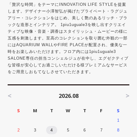
「贅沢な時間」をテーマにINNOVATION LIFE STYLEを提案
します。デザイナー小澤智弘が掲げたプライベート・ラグジュ
アリー・コレクションをはじめ、美しく艶のあるリッチ・ブラ
ックな造形とインテリア。 1piu1uguale3を映し出すクリエイ
ティブな映像・音楽・調香はスタイリッシュ・ムービーの様に
五感を刺激します。至高のコレクションを取り囲む外観の一部
にはAQUARIUM WALLやFIRE PLACEが配置され、優美な一
時をお楽しみいただけます。フロア内には1piu1uguale3
SALONE専任の担当コンシェルジュが在中し、エグゼクティブ
な皆様が安心してお過ごしいただける様プレミアムなサービス
をご用意しおもてなしさせていただきます。
<
>
2026.08
S
M
T
W
T
F
S
1
2
3
4
5
6
7
8