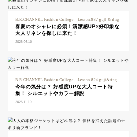
B.R.CHANNEL Fashion College Lesson.887 guji & ring
春夏のオシャレに必須！清潔感UP×好印象な
大人リネンを探しに来た！
2026.06.10
B.R.CHANNEL Fashion College Lesson.824 guji&ring
今年の気分は？ 好感度UPな大人コート特
集！ シルエットやカラー解説
2025.11.10