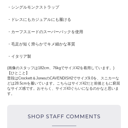
・シングルモンクストラップ
・ドレスにもカジュアルにも履ける
・カーフスエードのスーパーバックを使用
・毛足が短く滑らかでキメ細かな革質
・イタリア製
(
画像のスタッフは
182cm
、
76kg
でサイズ
42
を着用しています。
)
【ひとこと】
普段はCrockett＆JonesのCAVENDISH2でサイズ9.0を、スニカーな
どは28.5cmを履いています。こちらはサイズ42だと前後ともに窮屈
なサイズ感です。おそらく、サイズ43ぐらいになるのかなと思いま
す。
SHOP STAFF COMMENTS