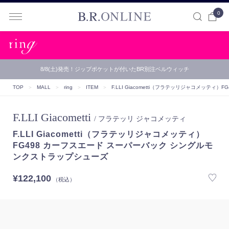
0
B.R.ONLINE
8/8(土)発売！ジップポケットが付いたBR別注ベルウィッチ
TOP
＞
MALL
＞
ring
＞
ITEM
＞
F.LLI Giacometti（フラテッリジャコメッティ）
F
F.LLI Giacometti
/ フラテッリ ジャコメッティ
F.LLI Giacometti（フラテッリジャコメッティ）
FG498 カーフスエード スーパーバック シングルモ
ンクストラップシューズ
¥122,100
（税込）