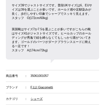
サイズ39でジャストサイズです。普段UKサイズは6、EUサ
イズは39を選ぶことが多いです。ホールド感や足馴染みが
良く、歩行しやすい印象でシャープでスッキリ見えます。
スタッフ O(172cm/60kg)
英国靴はサイズ7か7.5を選ぶことが多いですがこちらの靴
はサイズ41がジャストサイズです。ヒールカップのホール
ディングが秀逸で紐を縛らなくてもしっかり踵がついてき
ます。ゴールドのパーツがダークブラウンスエードに映え
る一足です！
スタッフ
A(174cm/72kg)
商品番号
： 35061001057
ブランド
：
F.LLI Giacometti
カテゴリ
：
シューズ