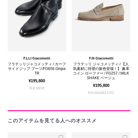
F.LLI Giacometti
F.lli Giacometti
フラテッリジャコメッティ / カーフ
フラテッリ ジャコメッティ / 【人
サイドジップ ブーツ/FG656 Grigia
気素材に待望の新色登場！】 象革
TR
コイン ローファー / FG257 / MILK
SHAKE ベージュ
¥195,800
¥195,800
B.R.SHOP
SUGAWARA LTD.
このアイテムを見てる人へのオススメ