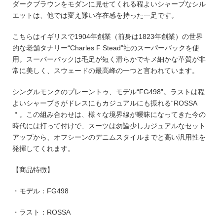
ダークブラウンをモダンに見せてくれる程よいシャープなシル
エットは、他では変え難い存在感を持った一足です。
こちらはイギリスで1904年創業（前身は1823年創業）の世界
的な老舗タナリー“Charles F Stead”社のスーパーバックを使
用。スーパーバックは毛足が短く滑らかでキメ細かな革質が非
常に美しく、スウェードの最高峰の一つと言われています。
シングルモンクのプレーントゥ、モデル“FG498”。ラストは程
よいシャープさがドレスにもカジュアルにも振れる“ROSSA
＂。この組み合わせは、様々な境界線が曖昧になってきた今の
時代には打って付けで、スーツは勿論少しカジュアルなセット
アップから、オフシーンのデニムスタイルまでと高い汎用性を
発揮してくれます。
【商品特徴】
・モデル：FG498
・ラスト：ROSSA