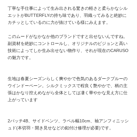
丁寧な手仕事によって生み出される驚きの軽さと柔らかなシル
エットがBUTTERFLYの持ち味であり、羽織ってみると絶妙に
カチッとしているのに力が抜けている様にみえます。
このムードがなかなか他のブランドですと出せないんですね。
副資材を絶妙にコントロールし、オリジナルのビジョンと高い
技術によってしか生み出せない物作り、それが現在のCARUSO
の魅力です。
生地は春夏シーズンらしく爽やかで色気のあるダークブルーの
ウインドーペーン。シルクミックスで程良く艶やかで、柄の主
張はかなり控えめながら全体としては凄く華やかな見え方に仕
上がっています
2パッチ4B、サイドベンツ、ラペル幅10cm、袖アンフィニッシ
ュド(本切羽・開き見せなどの釦付け修理が必要)です。