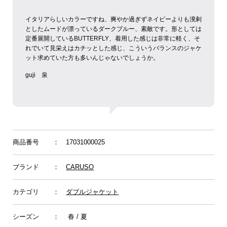
イタリアらしいカラーですね、爽やか過ぎずネイビーよりも溌剌
としたムードが漂っているダークブルー、素敵です。
形としては
定番展開しているBUTTERFLY、着用した感じは非常に軽く、そ
れでいて見栄えはカチッとした感じ、こういうバランスのジャケ
ット求めていた方も多いんじゃないでしょうか。
guji 泉
商品番号
： 17031000025
ブランド
：
CARUSO
カテゴリ
：
ダブルジャケット
シーズン
： 春 / 夏