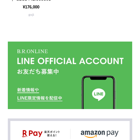
¥176,000
guji