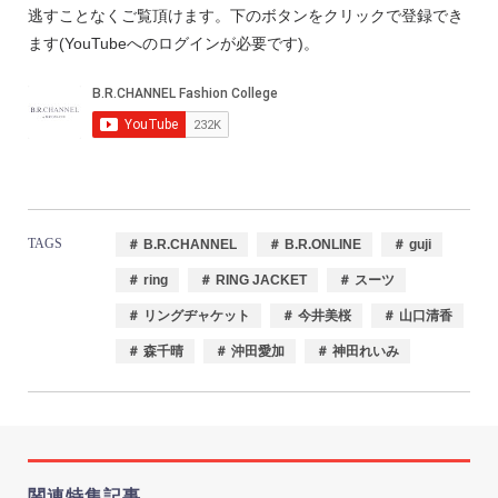
逃すことなくご覧頂けます。下のボタンをクリックで登録でき
ます(YouTubeへのログインが必要です)。
TAGS
＃ B.R.CHANNEL
＃ B.R.ONLINE
＃ guji
＃ ring
＃ RING JACKET
＃ スーツ
＃ リングヂャケット
＃ 今井美桜
＃ 山口清香
＃ 森千晴
＃ 沖田愛加
＃ 神田れいみ
関連特集記事