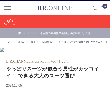
0
B.R.ONLINE
【B.R.ONLINE】一部店舗の夏期休業期間とお盆期間による配…
8/8(土)発売！ジップポケットが付いたBR別注ベルウィッチ
TOP
＞
MALL
＞
guji
＞
FEATURE
＞
やっぱりスーツが似合う男性がカッコイイ！ 
B.R.CHANNEL Press Room Vol.71 guji
やっぱりスーツが似合う男性がカッコイ
イ！ できる大人のスーツ選び
2024.10.05