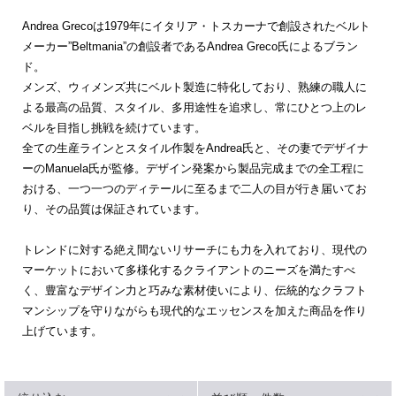
Andrea Grecoは1979年にイタリア・トスカーナで創設されたベルト
メーカー”Beltmania”の創設者であるAndrea Greco氏によるブラン
ド。
メンズ、ウィメンズ共にベルト製造に特化しており、熟練の職人に
よる最高の品質、スタイル、多用途性を追求し、常にひとつ上のレ
ベルを目指し挑戦を続けています。
全ての生産ラインとスタイル作製をAndrea氏と、その妻でデザイナ
ーのManuela氏が監修。デザイン発案から製品完成までの全工程に
おける、一つ一つのディテールに至るまで二人の目が行き届いてお
り、その品質は保証されています。
トレンドに対する絶え間ないリサーチにも力を入れており、現代の
マーケットにおいて多様化するクライアントのニーズを満たすべ
く、豊富なデザイン力と巧みな素材使いにより、伝統的なクラフト
マンシップを守りながらも現代的なエッセンスを加えた商品を作り
上げています。