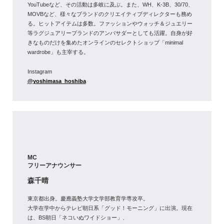
YouTubeなど、その活動は多岐に及ぶ。また、WH、K-3B、30/70、
MOVBなど、様々なブランドのクリエイティブディレクターも務め
る。ヒットアイテムは多数。ファッションやウォッチ＆ジュエリー
等ラグジュアリーブランドのアンバサダーとしても活躍。自身が好
きなものだけを集めたオンラインのセレクトショップ「minimal
wardrobe」も主宰する。
Instagram
@yoshimasa_hoshiba
MC
フリーアナウンサー
森千晴
東京都出身。慶應義塾大学文学部教育学専攻卒。
大学在学中からテレビ朝日系「グッド！モーニング」に出演。現在
は、BS朝日「ネコいぬワイドショー」、