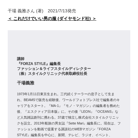
干場 義雅さん (著) 2021/7/13発売
＜ これだけでいい男の服 (ダイヤモンド社) ＞
講師
『FORZA STYLE』編集長
ファッション＆ライフスタイルディレクター
（株）スタイルクリニック代表取締役社長
干場義雅
1973年1月11日東京生まれ。三代続くテーラーの息子として生ま
れ、BEAMSで販売を経験後、ワールドフォトプレス社で編集者のキ
ャリアをスタート。『MA-1』『モノ・マガジン』の編集者を務めた
後、『エスクァィア日本版』に。その後『LEON』『OCEANS』な
ど人気雑誌創刊に携わる。37歳で独立し株式会社スタイルクリニッ
クを設立。2013年船旅の男女誌『Sette Mari』編集長に。現在は、フ
ァッションを動画で提案する講談社のWEBマガジン『FORZA
STYLE』編集長を中心に、新聞、テレビ、ラジオ、イベント、