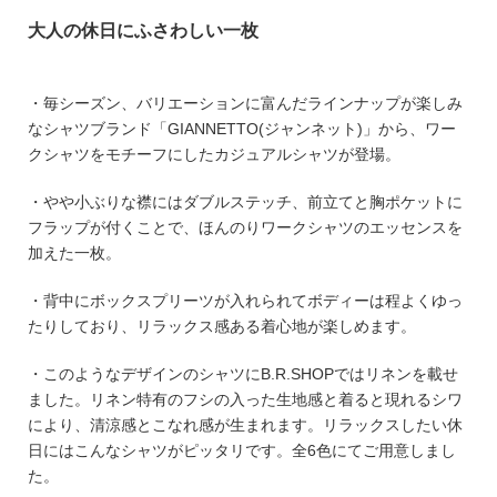
大人の休日にふさわしい一枚
・毎シーズン、バリエーションに富んだラインナップが楽しみ
なシャツブランド「GIANNETTO(ジャンネット)」から、ワー
クシャツをモチーフにしたカジュアルシャツが登場。
・やや小ぶりな襟にはダブルステッチ、前立てと胸ポケットに
フラップが付くことで、ほんのりワークシャツのエッセンスを
加えた一枚。
・背中にボックスプリーツが入れられてボディーは程よくゆっ
たりしており、リラックス感ある着心地が楽しめます。
・このようなデザインのシャツにB.R.SHOPではリネンを載せ
ました。リネン特有のフシの入った生地感と着ると現れるシワ
により、清涼感とこなれ感が生まれます。リラックスしたい休
日にはこんなシャツがピッタリです。全6色にてご用意しまし
た。