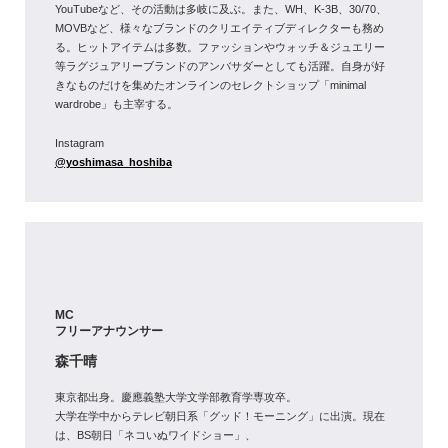
YouTubeなど、その活動は多岐に及ぶ。また、WH、K-3B、30/70、
MOVBなど、様々なブランドのクリエイティブディレクターも務め
る。ヒットアイテムは多数。ファッションやウォッチ＆ジュエリー
等ラグジュアリーブランドのアンバサダーとしても活躍。自身が好
きなものだけを集めたオンラインのセレクトショップ「minimal
wardrobe」も主宰する。
Instagram
@yoshimasa_hoshiba
MC
フリーアナウンサー
森千晴
東京都出身。慶應義塾大学文学部教育学専攻卒。
大学在学中からテレビ朝日系「グッド！モーニング」に出演。現在
は、BS朝日「ネコいぬワイドショー」、