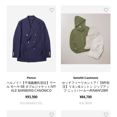
Pernoi
Settefili Cashmere
ペルノイ / 【干場義雅氏別注】ウー
セッテフィーリカシミア / 【BR別
ル モヘヤ 6B ダブルジャケット/VIT
注】リネン&コットン ジップアッ
ALE BARBERIS CANONICO
プ ニットパーカー/RAMAFZ/BR
¥93,500
¥84,700
SUGAWARA LTD.
B.R.SHOP