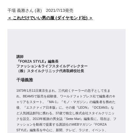
干場 義雅さん (著) 2021/7/13発売
＜ これだけでいい男の服 (ダイヤモンド社) ＞
講師
『FORZA STYLE』編集長
ファッション＆ライフスタイルディレクター
（株）スタイルクリニック代表取締役社長
干場義雅
1973年1月11日東京生まれ。三代続くテーラーの息子として生ま
れ、BEAMSで販売を経験後、ワールドフォトプレス社で編集者のキ
ャリアをスタート。『MA-1』『モノ・マガジン』の編集者を務めた
後、『エスクァィア日本版』に。その後『LEON』『OCEANS』な
ど人気雑誌創刊に携わる。37歳で独立し株式会社スタイルクリニッ
クを設立。2013年船旅の男女誌『Sette Mari』編集長に。現在は、フ
ァッションを動画で提案する講談社のWEBマガジン『FORZA
STYLE』編集長を中心に、新聞、テレビ、ラジオ、イベント、