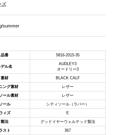
ーズ
g/summer
品番
5816-2015-35
AUDLEY3
モデル名
オードリー3
素材
BLACK CALF
ニング素材
レザー
ソール素材
レザー
ソール
シティソール（ラバー）
ウィズ
E
製法
グッドイヤーウェルテッド製法
ラスト
367