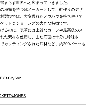
内に留まらず世界へと広まっていきました。
型の種類を持つ靴メーカーとして、靴作りのデザ
素材選びでは、大変優れたノウハウを持ち併せて
ロケット＆ジョーンズの大きな特徴です。
上げるのに、表革には上質なカーフや最高級のス
られた素材を使用し、また底面は十分に吟味さ
でカッティングされた底材など、約200パーツも
Y3-CitySole
CKETT&JONES