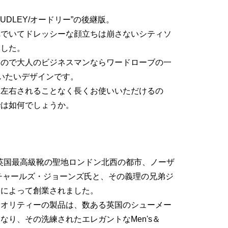
UDLEY/オードリー”の後継版。
れでいてドレッシーな顔立ちは崩さないシティソ
ました。
るので大人のビジネスマンならワードローブの一
いたいデザインです。
に左右されることなく長くお使いいただけるの
では如何でしょうか。
s社は、英国最高級靴の聖地ロンドン北西の都市、ノーザ
にチャールズ・ジョーンズ氏と、その義理の兄弟ジ
氏によって創業されました。
クオリティーの製品は、数ある英国のシューメー
なり、その洗練されたエレガントなMen's＆