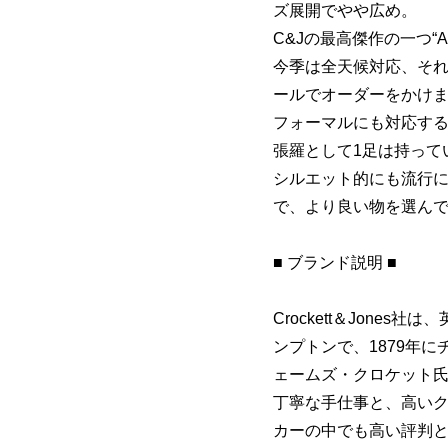
ズ展開でやや広め。
C&Jの最高傑作の一つ“A
今季は全天候対応、そ
ールでオーダーをかけ
フォーマルにも対応す
張羅として1足は持って
シルエット的にも流行
で、より良い物を選ん
■ ブランド説明 ■
Crockett＆Jone
ンプトンで、1879年
ェームズ・クロケット
丁寧な手仕事と、高い
カーの中でも高い評判と