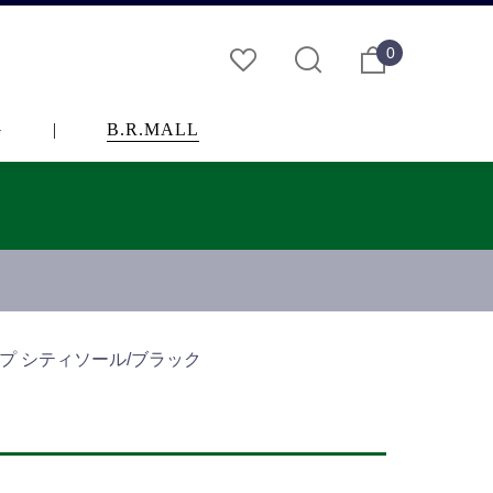
0
G
|
B.R.MALL
ップ シティソール/ブラック