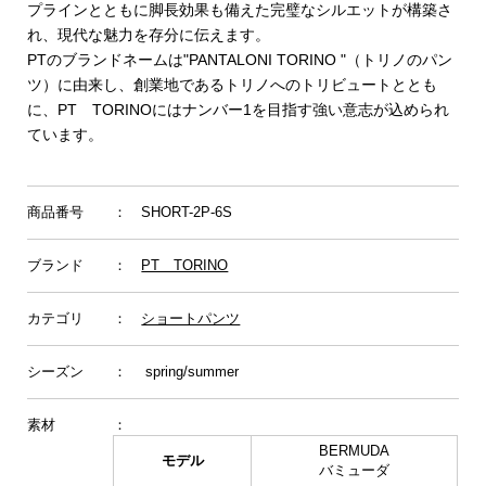
プラインとともに脚長効果も備えた完璧なシルエットが構築さ
れ、現代な魅力を存分に伝えます。
PTのブランドネームは"PANTALONI TORINO "（トリノのパン
ツ）に由来し、創業地であるトリノへのトリビュートととも
に、PT TORINOにはナンバー1を目指す強い意志が込められ
ています。
商品番号
： SHORT-2P-6S
ブランド
：
PT TORINO
カテゴリ
：
ショートパンツ
シーズン
： spring/summer
素材
：
BERMUDA
モデル
バミューダ