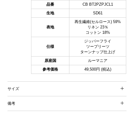
品番
CB BT2PZPJCL1
生地
SD61
再生繊維(セルロース) 59%
表地
リネン 23％
コットン 18%
ジッパーフライ
仕様
ツープリーツ
ターンナップ仕上げ
原産国
ルーマニア
参考価格
49,500円 (税込)
サイズ
備考