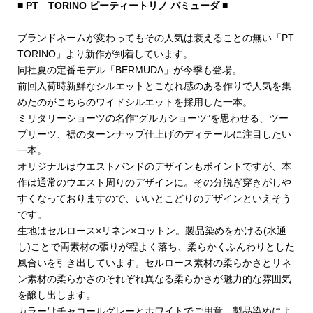
■ PT TORINO ピーティートリノ バミューダ ■
ブランドネームが変わってもその人気は衰えることの無い「PT
TORINO」より新作が到着しています。
同社夏の定番モデル「BERMUDA」が今季も登場。
前回入荷時新鮮なシルエットとこなれ感のある作りで人気を集
めたのがこちらのワイドシルエットを採用した一本。
ミリタリーショーツの名作“グルカショーツ”を思わせる、ツー
プリーツ、裾のターンナップ仕上げのディテールに注目したい
一本。
オリジナルはウエストバンドのデザインもポイントですが、本
作は通常のウエスト周りのデザインに。その分脱ぎ穿きがしや
すくなっておりますので、いいとこどりのデザインといえそう
です。
生地はセルロース×リネン×コットン。製品染めをかける(水通
し)ことで両素材の張りが程よく落ち、柔らかくふんわりとした
風合いを引き出しています。セルロース素材の柔らかさとリネ
ン素材の柔らかさのそれぞれ異なる柔らかさが魅力的な雰囲気
を醸し出します。
カラーはチャコールグレーとホワイトでご用意。製品染めによ