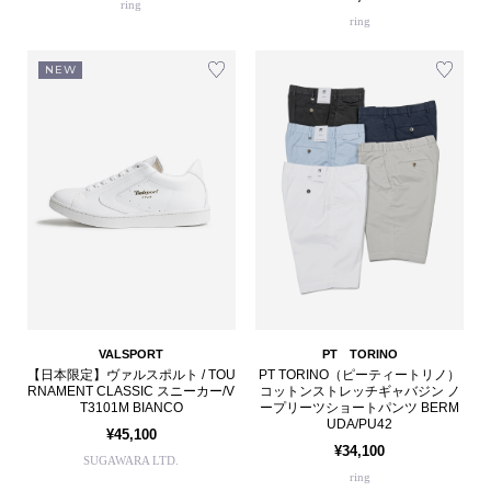
ring
ring
NEW
VALSPORT
PT TORINO
【日本限定】ヴァルスポルト / TOU
PT TORINO（ピーティートリノ）
RNAMENT CLASSIC スニーカー/V
コットンストレッチギャバジン ノ
T3101M BIANCO
ープリーツショートパンツ BERM
UDA/PU42
¥45,100
¥34,100
SUGAWARA LTD.
ring