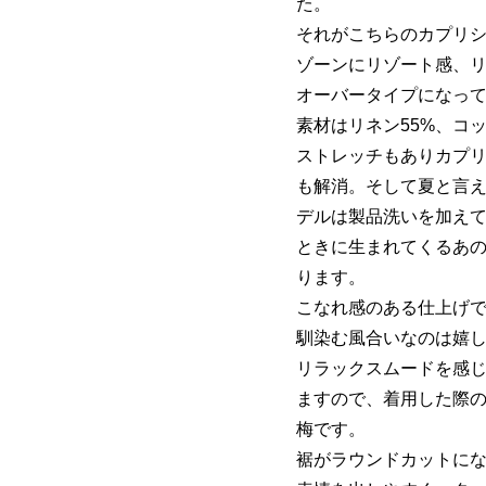
た。
それがこちらのカプリシ
ゾーンにリゾート感、
オーバータイプになっ
素材はリネン55%、コ
ストレッチもありカプ
も解消。そして夏と言えば
デルは製品洗いを加え
ときに生まれてくるあ
ります。
こなれ感のある仕上げ
馴染む風合いなのは嬉
リラックスムードを感じる
ますので、着用した際
梅です。
裾がラウンドカットに