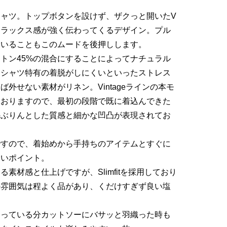
ャツ。トップボタンを設けず、ザクっと開いたV
リラックス感が強く伝わってくるデザイン。プル
ていることもこのムードを後押しします。
ットン45%の混合にすることによってナチュラル
リシャツ特有の着脱がしにくいといったストレス
外せない素材がリネン。Vintageラインの本モ
ておりますので、最初の段階で既に着込んできた
のぶりんとした質感と細かな凹凸が表現されてお
ですので、着始めから手持ちのアイテムとすぐに
しいポイント。
素材感と仕上げですが、Slimfitを採用しており
の雰囲気は程よく品があり、くだけすぎず良い塩
なっている分カットソーにバサッと羽織った時も