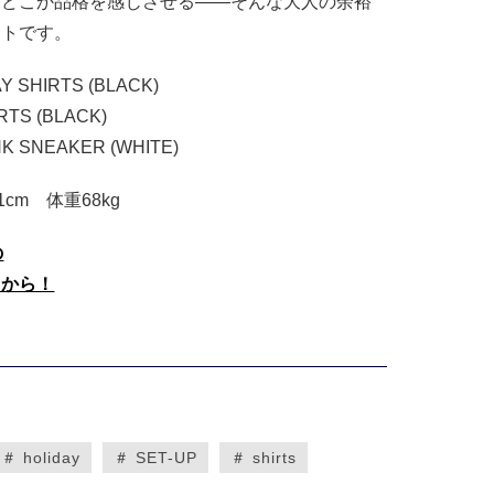
、どこか品格を感じさせる——そんな大人の余裕
ートです。
AY SHIRTS (BLACK)
RTS (BLACK)
K SNEAKER (WHITE)
cm 体重68kg
の
らから！
＃ holiday
＃ SET-UP
＃ shirts