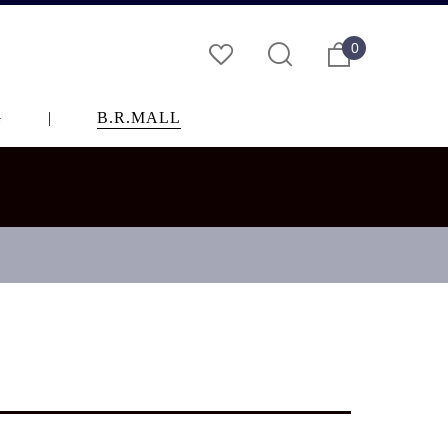
0
G
|
B.R.MALL