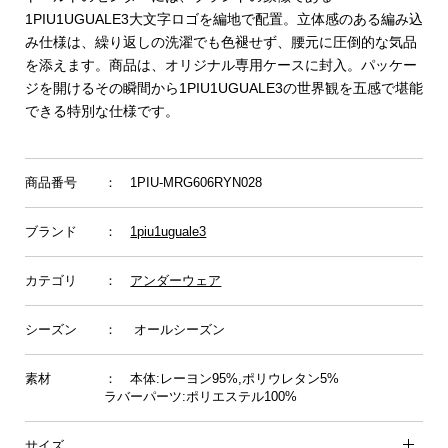
1PIU1UGUALE3大文字ロゴを編地で配置。立体感のある編み込
み仕様は、繰り返しの洗濯でも色褪せず、腰元に圧倒的な気品
を添えます。商品は、オリジナル専用ケースに封入。パッケー
ジを開けるその瞬間から1PIU1UGUALE3の世界観を五感で堪能
できる特別な仕様です。
商品番号
： 1PIU-MRG606RYN028
ブランド
：
1piu1uguale3
カテゴリ
：
アンダーウェア
シーズン
： オールシーズン
素材
： 本体:レーヨン95%,ポリウレタン5%
ラバーパーツ:ポリエステル100%
サイズ