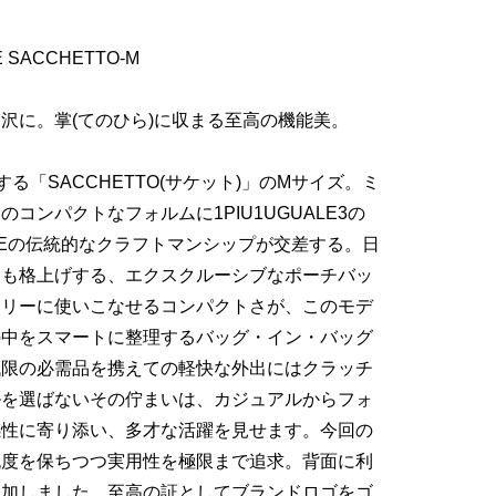
E SACCHETTO-M
沢に。掌(てのひら)に収まる至高の機能美。
する「SACCHETTO(サケット)」のMサイズ。ミ
コンパクトなフォルムに1PIU1UGUALE3の
TEの伝統的なクラフトマンシップが交差する。日
えも格上げする、エクスクルーシブなポーチバッ
イリーに使いこなせるコンパクトさが、このモデ
の中をスマートに整理するバッグ・イン・バッグ
低限の必需品を携えての軽快な外出にはクラッチ
ルを選ばないその佇まいは、カジュアルからフォ
感性に寄り添い、多才な活躍を見せます。今回の
純度を保ちつつ実用性を極限まで追求。背面に利
追加しました。至高の証としてブランドロゴをゴ