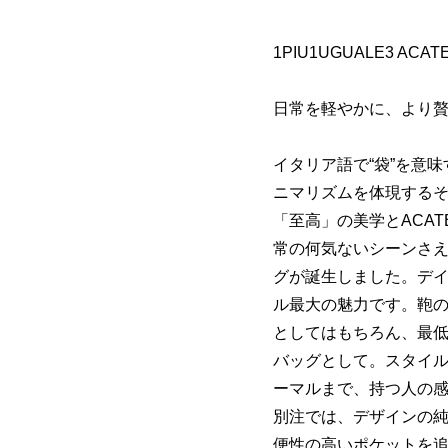
1PIU1UGUALE3 ACAT
日常を軽やかに、より贅
イタリア語で“袋”を意味
ニマリズムを体現するその
「至高」の美学とACA
常の何気ないシーンさ
グが誕生しました。デ
ル最大の魅力です。鞄
としてはもちろん、最
バッグとして。スタイ
ーマルまで、持つ人の
別注では、デザインの
便性の高いポケットを