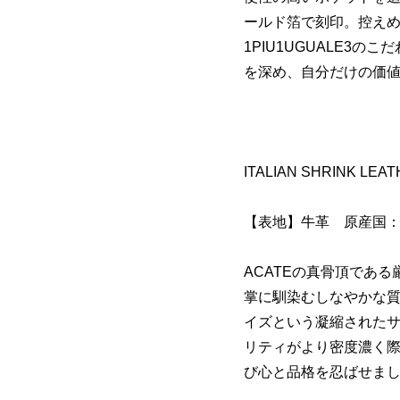
ールド箔で刻印。控え
1PIU1UGUALE3
を深め、自分だけの価
ITALIAN SHRINK LEA
【表地】牛革 原産国
ACATEの真骨頂であ
掌に馴染むしなやかな
イズという凝縮された
リティがより密度濃く
び心と品格を忍ばせま