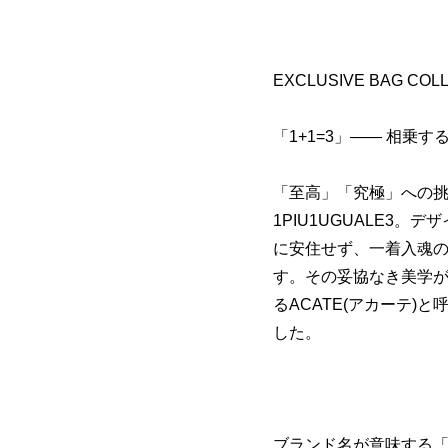
EXCLUSIVE BAG COL
「1+1=3」―― 相乗
「至高」「究極」への
1PIU1UGUALE3
に安住せず、一着入魂
す。その妥協なき美学
るACATE(アカーテ
した。
ブランド名が意味する「