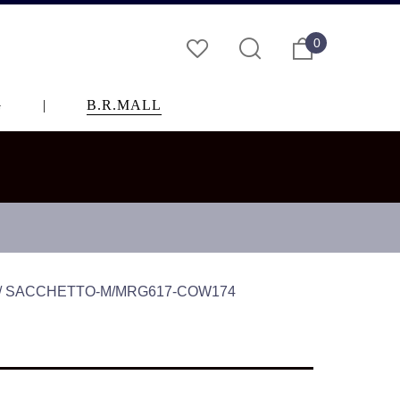
0
G
|
B.R.MALL
SACCHETTO-M/MRG617-COW174