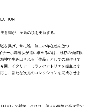
LECTION
する美意識が、至高の頂を更新する。
挑戦を掲げ、常に唯一無二の存在感を放つ
。デザイナー小澤智弘が追い求めるのは、既存の価値観
の精神で生み出される「作品」としての服作りで
が今回、イタリア・ミラノのアトリエを拠点とす
)と呼応し、新たな次元のコレクションを完成させま
1+1=3」の哲学。それは、個々の個性が高次元で