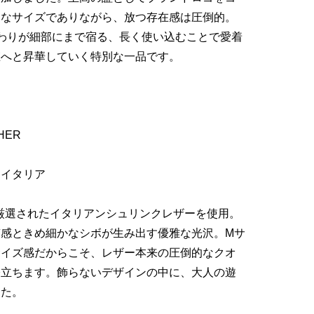
めなサイズでありながら、放つ存在感は圧倒的。
のこだわりが細部にまで宿る、長く使い込むことで愛着
値へと昇華していく特別な一品です。
THER
：イタリア
る厳選されたイタリアンシュリンクレザーを使用。
質感ときめ細かなシボが生み出す優雅な光沢。Mサ
サイズ感だからこそ、レザー本来の圧倒的なクオ
際立ちます。飾らないデザインの中に、大人の遊
した。