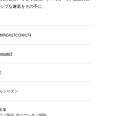
ーシブな邂逅をその手に。
-MRG617COW174
uguale3
グ
ルシーズン
牛革
ロン50％,ポリウレタン50%