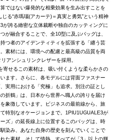
し算ではない爆発的な相乗効果を生み出すことを
んじる“赤瑪瑙(アカーテ)＝真実と勇気”という精神
ALE3が誇る緻密な立体裁断や独自のカッティングに
つが融合することで、全10型に及ぶバッグは、
、持つ者のアイデンティティを拡張する「纏う芸
た。素材には、環境への配慮と最高級の品質を両
タリアンシュリンクレザーを採用。
が信頼を寄せるこの素材は、吸い付くような柔らかさの
ています。さらに、各モデルには背面ファスナー
ど、実用における「究極」も追求。別注の証とし
箔の折鶴」は、日本から世界へ職人の誇りを届け
点を象徴しています。ビジネスの最前線から、旅
特別なオケージョンまで。1PIU1UGUALE3が
ローズ」の延長線上に位置するこのバッグは、時
が馴染み、あなた自身の歴史を刻んでいくことで
れた素材、そして情熱。すべてが「3」以上の輝