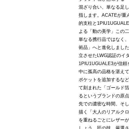
混ざり合い、単なる足
指します。ACATEが重
的支柱と1PIU1UGU
よる「動の美学」この二
単なる携行品ではなく
術品」へと進化しまし
立させたLWG認証のイ
1PIU1UGUALE3
中に孤高の品格を湛え
ポケットを追加するな
て刻まれた「ゴールド
るというブランドの原
先での濃密な時間、そして
描く「大人のリアルク
を重ねるごとにレザー
しょう。匠の技、厳選さ