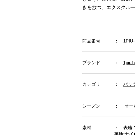
きを放つ、エクスクル
商品番号
： 1PIU
ブランド
：
1piu1
カテゴリ
：
バッ
シーズン
： オー
素材
： 表地:
裏地:ナイ