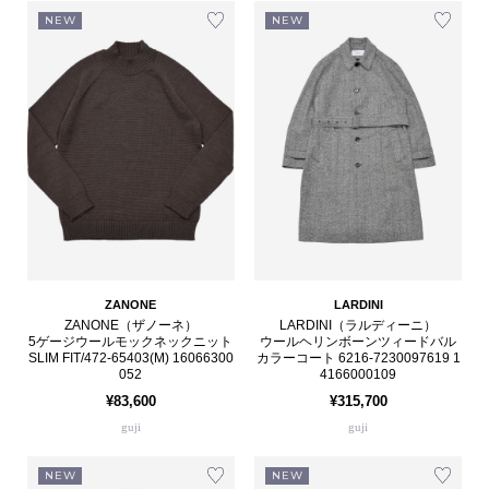
NEW
NEW
ZANONE
LARDINI
ZANONE（ザノーネ）
LARDINI（ラルディーニ）
5ゲージウールモックネックニット
ウールヘリンボーンツィードバル
SLIM FIT/472-65403(M) 16066300
カラーコート 6216-7230097619 1
052
4166000109
¥83,600
¥315,700
guji
guji
NEW
NEW