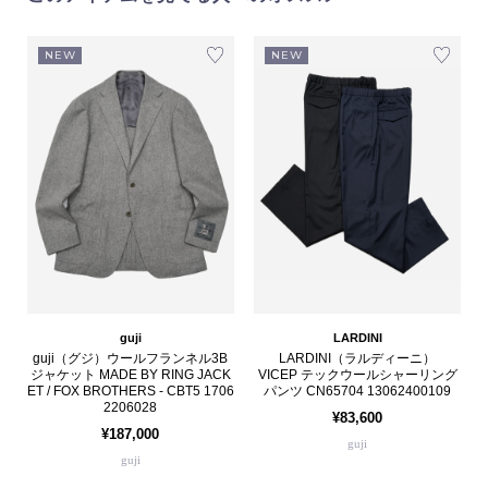
NEW
NEW
guji
LARDINI
guji（グジ）ウールフランネル3B
LARDINI（ラルディーニ）
ジャケット MADE BY RING JACK
VICEP テックウールシャーリング
ET / FOX BROTHERS - CBT5 1706
パンツ CN65704 13062400109
2206028
¥83,600
¥187,000
guji
guji